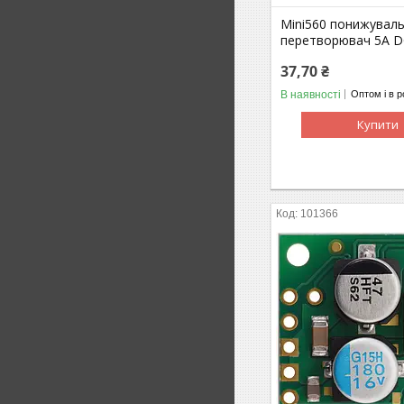
Mini560 понижувал
перетворювач 5A D
37,70 ₴
В наявності
Оптом і в р
Купити
101366