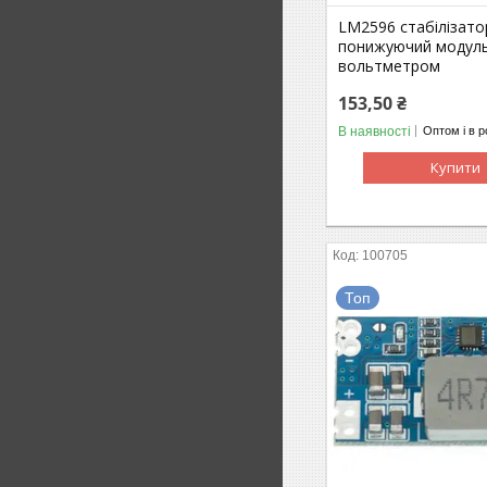
LM2596 стабілізато
понижуючий модуль
вольтметром
153,50 ₴
В наявності
Оптом і в р
Купити
100705
Топ