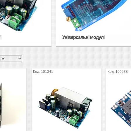
і
Універсальні модулі
101341
100938