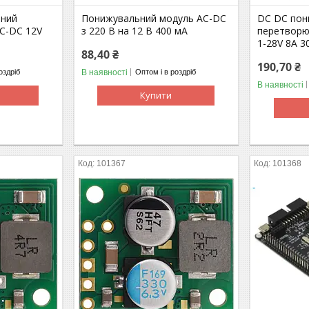
ьний
Понижувальний модуль AC-DC
DC DC пон
C-DC 12V
з 220 В на 12 В 400 мА
перетворю
1-28V 8A 
88,40 ₴
190,70 ₴
В наявності
оздріб
Оптом і в роздріб
В наявності
Купити
101367
101368