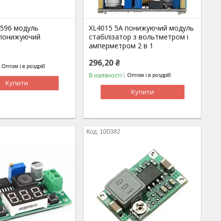
596 модуль
XL4015 5A понижуючий модуль
понижуючий
стабілізатор з вольтметром і
амперметром 2 в 1
296,20 ₴
Оптом і в роздріб
В наявності
Оптом і в роздріб
Купити
Купити
100382