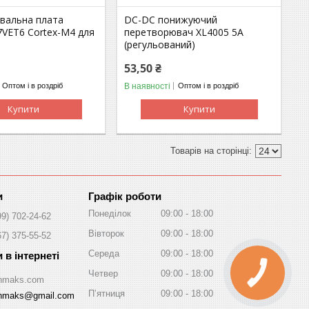
вальна плата
DC-DC понижуючий
VET6 Cortex-M4 для
перетворювач XL4005 5A
(регульований)
53,50 ₴
В наявності
Оптом і в роздріб
Оптом і в роздріб
Купити
Купити
Графік роботи
Понеділок
09:00
18:00
99) 702-24-62
Вівторок
09:00
18:00
67) 375-55-52
Середа
09:00
18:00
Четвер
09:00
18:00
/Inmaks.com
Пʼятниця
09:00
18:00
inmaks@gmail.com