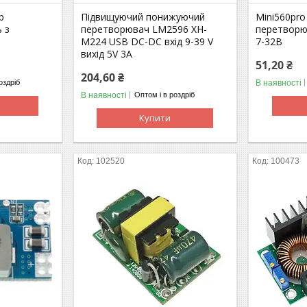
р
Підвищуючий понижуючий
Mini560pr
 з
перетворювач LM2596 XH-
перетворю
M224 USB DC-DC вхід 9-39 V
7-32В
вихід 5V 3A
51,20 ₴
204,60 ₴
В наявності
оздріб
В наявності
Оптом і в роздріб
Купити
102520
100473