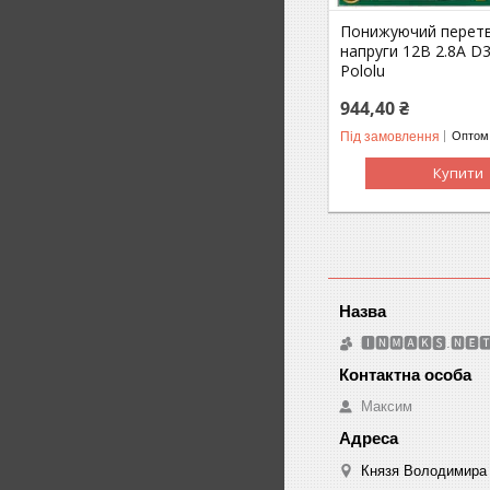
Понижуючий перет
напруги 12В 2.8А D
Pololu
944,40 ₴
Під замовлення
Оптом 
Купити
🅸🅽🅼🅰🅺🆂.🅽🅴
Максим
Князя Володимира 