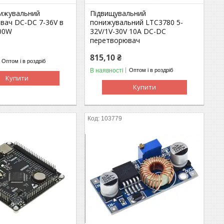
ижувальний
Підвищувальний
вач DC-DC 7-36V в
понижувальний LTC3780 5-
300W
32V/1V-30V 10A DC-DC
перетворювач
815,10 ₴
Оптом і в роздріб
В наявності
Оптом і в роздріб
Купити
Купити
103779