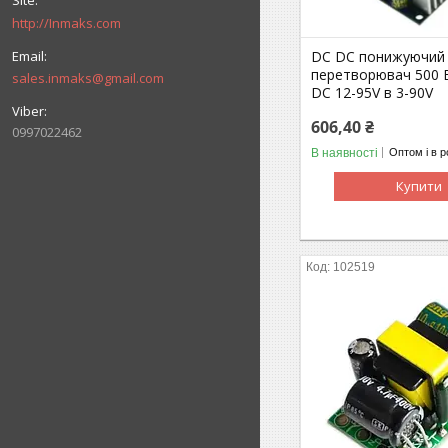
http://Inmaks.com
DC DC понижуючий
перетворювач 500 
sales.inmaks@gmail.com
DC 12-95V в 3-90V
606,40 ₴
0997022462
В наявності
Оптом і в р
Купити
102519