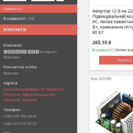
Наявність
Інвертор 12 В на 22
Підвищувальний мо
В наявності
38
AC, пікове наванта
Вт, номінальна пот
КОНТАКТИ
80 Вт
265,10 ₴
В наявності
Оптом і в р
🅸🅽🅼🅰🅺🆂.🅽🅴🆃 Інтернет
Магазин
Купити
Максим
101090
Князя Володимира 1а "Квартал",
Полонне, Хмельницька обл,
Полонне, Україна
+380 (99) 702-24-62
+380 (67) 375-55-52