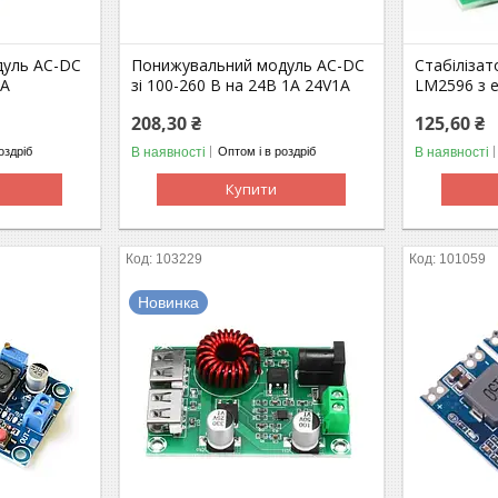
дуль AC-DC
Понижувальний модуль AC-DC
Стабіліза
мА
зі 100-260 В на 24В 1А 24V1A
LM2596 з 
208,30 ₴
125,60 ₴
В наявності
В наявності
оздріб
Оптом і в роздріб
Купити
103229
101059
Новинка