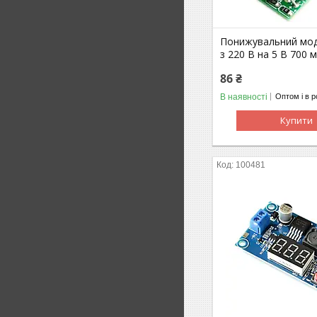
Понижувальний мо
з 220 В на 5 В 700 
86 ₴
В наявності
Оптом і в р
Купити
100481