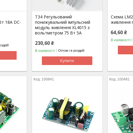
T34 Регульований
Схема LM2
Вт 18A DC-
понижувальний імпульсний
живлення 
модуль живлення XL4015 з
64,60 ₴
вольтметром 75 Вт 5А
В наявності
230,60 ₴
оздріб
В наявності
Оптом і в роздріб
Купити
100841
100481