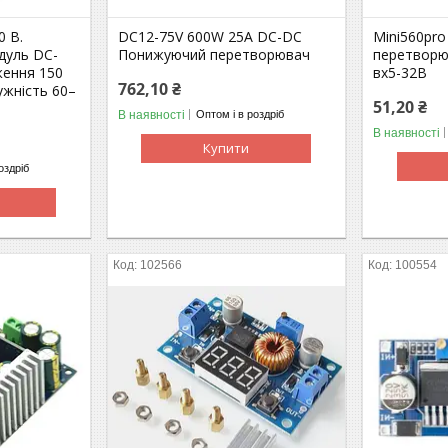
0 В.
DC12-75V 600W 25A DC-DC
Mini560pr
дуль DC-
Понижуючий перетворювач
перетворю
ження 150
вх5-32В
762,10 ₴
ужність 60–
51,20 ₴
В наявності
Оптом і в роздріб
В наявності
Купити
оздріб
102566
100554