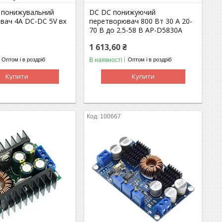
o понижувальний
DC DC понижуючий
вач 4A DC-DC 5V вх
перетворювач 800 Вт 30 A 20-
70 В до 2.5-58 В AP-D5830A
1 613,60 ₴
В наявності
Оптом і в роздріб
Оптом і в роздріб
Купити
Купити
100667