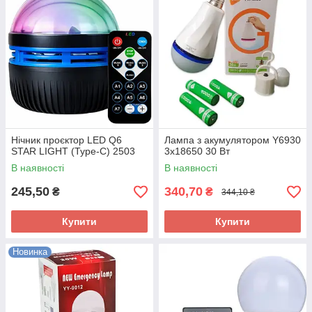
Нічник проєктор LED Q6
Лампа з акумулятором Y6930
STAR LIGHT (Type-C) 2503
3x18650 30 Вт
В наявності
В наявності
245,50
340,70
₴
₴
344,10 ₴
Купити
Купити
Новинка