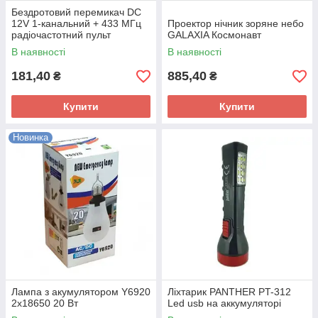
Бездротовий перемикач DC
12V 1-канальний + 433 МГц
Проектор нічник зоряне небо
радіочастотний пульт
GALAXIA Космонавт
дистанційного керування
В наявності
В наявності
181,40
885,40
₴
₴
Купити
Купити
Новинка
Лампа з акумулятором Y6920
Ліхтарик PANTHER PT-312
2x18650 20 Вт
Led usb на аккумуляторі