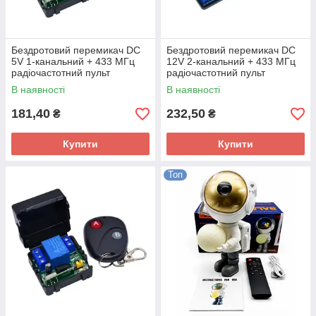
Бездротовий перемикач DC
Бездротовий перемикач DC
5V 1-канальний + 433 МГц
12V 2-канальний + 433 МГц
радіочастотний пульт
радіочастотний пульт
дистанційного керування
дистанційного керування
В наявності
В наявності
181,40
232,50
₴
₴
Купити
Купити
Топ