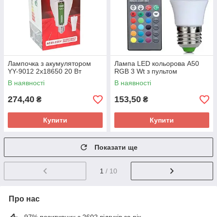
Лампочка з акумулятором
Лампа LED кольорова A50
YY-9012 2x18650 20 Вт
RGB 3 Wt з пультом
В наявності
В наявності
274,40
153,50
₴
₴
Купити
Купити
Показати ще
1
/ 10
Про нас