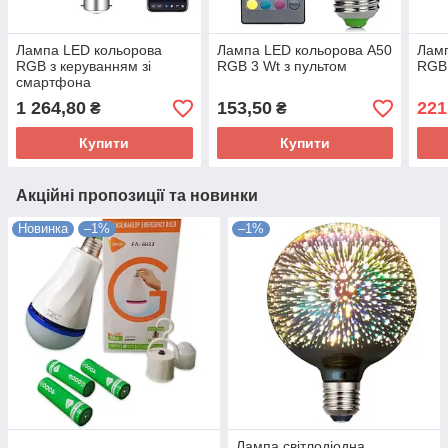
Лампа LED кольорова
Лампа LED кольорова A50
Ламп
RGB з керуванням зі
RGB 3 Wt з пультом
RGB 
смартфона
1 264,80
153,50
221
₴
₴
Купити
Купити
Акційні пропозиції та новинки
Новинка
–1%
–1%
Лампа світлодіодна