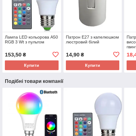
Лампа LED кольорова A50
Патрон Е27 з капелюшком
Пат
RGB 3 Wt з пультом
люстровий білий
висо
гвин
153,50
14,90
18,
₴
₴
Купити
Купити
Подібні товари компанії