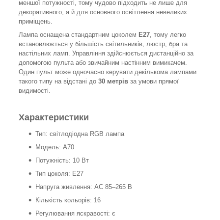
меншої потужності, тому чудово підходить не лише для
декоративного, а й для основного освітлення невеликих
приміщень.
Лампа оснащена стандартним цоколем
E27
, тому легко
встановлюється у більшість світильників, люстр, бра та
настільних ламп. Управління здійснюється дистанційно за
допомогою пульта або звичайним настінним вимикачем.
Один пульт може одночасно керувати декількома лампами
такого типу на відстані до
30 метрів
за умови прямої
видимості.
Характеристики
Тип: світлодіодна RGB лампа
Модель: A70
Потужність: 10 Вт
Тип цоколя: E27
Напруга живлення: AC 85–265 В
Кількість кольорів: 16
Регулювання яскравості: є