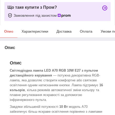
Що таке купити з Пром?
Замовлення під захистом
Опис
Характеристики
Доставка
Оплата
Умови п
Опис
Опис
Світлодіодна лампа LED A70 RGB 10W E27 з пультом
дистанційного керування
— потужна декоративна RGB-
лампа, яка дозволяє створити комфортне або святкове
освітлення одним натисканням кнопки. Лампа підтримує
16
кольорів
, кілька режимів автоматичної зміни кольору та
плавне регулювання яскравості за допомогою
інфрачервоного пульта.
Завдяки збільшеній потужності
10 Вт
модель A70
забезпечує більш яскраве освітлення порівняно з лампами