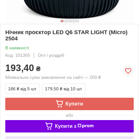
Нічник проєктор LED Q6 STAR LIGHT (Micro)
2504
В наявності
Код: 101355
Опт і роздріб
193,40
₴
Мінімальна сума замовлення на сайті — 200 ₴
186 ₴
від 5 шт.
179,50 ₴
від 10 шт.
Купити
або
Купити з