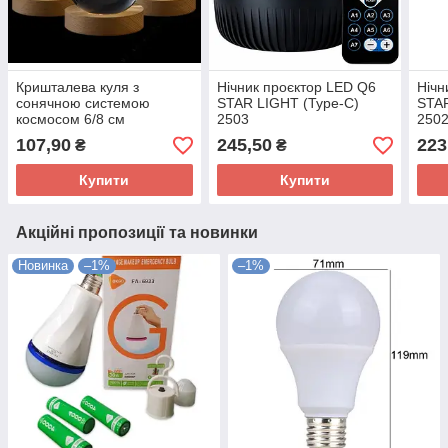
Кришталева куля з
Нічник проєктор LED Q6
Нічн
сонячною системою
STAR LIGHT (Type-C)
STAR
космосом 6/8 см
2503
250
107,90
245,50
223
₴
₴
Купити
Купити
Акційні пропозиції та новинки
Новинка
–1%
–1%