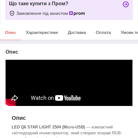
Що таке купити з Пром?
Замовлення під захистом
Опис
Характеристики
Доставка
Оплата
Умови п
Опис
Опис
LED Q6 STAR LIGHT 2504 (Micro-USB)
— компактний
світлодіодний нічник-проєктор, який створює яскраві RGB-