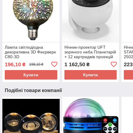
Лампа світлодіодна
Нічник-проектор UFT
Нічн
декоративна 3D Феєрверк
зоряного неба Планетарій
STAR
C80-3D
+ 12 картриджів проекцій
250
космосу
196,10
1 162,50
223
₴
₴
198,10 ₴
Купити
Купити
Подібні товари компанії