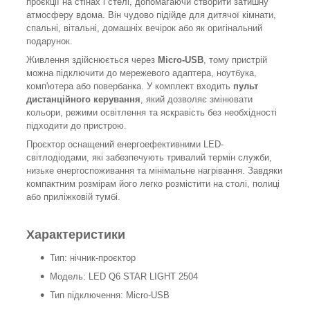
проєкції на стінах і стелі, допомагаючи створити затишну
атмосферу вдома. Він чудово підійде для дитячої кімнати,
спальні, вітальні, домашніх вечірок або як оригінальний
подарунок.
Живлення здійснюється через
Micro-USB
, тому пристрій
можна підключити до мережевого адаптера, ноутбука,
комп'ютера або повербанка. У комплект входить
пульт
дистанційного керування
, який дозволяє змінювати
кольори, режими освітлення та яскравість без необхідності
підходити до пристрою.
Проєктор оснащений енергоефективними LED-
світлодіодами, які забезпечують тривалий термін служби,
низьке енергоспоживання та мінімальне нагрівання. Завдяки
компактним розмірам його легко розмістити на столі, полиці
або приліжковій тумбі.
Характеристики
Тип: нічник-проєктор
Модель: LED Q6 STAR LIGHT 2504
Тип підключення: Micro-USB