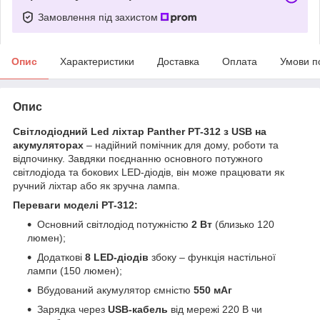
Замовлення під захистом
Опис
Характеристики
Доставка
Оплата
Умови п
Опис
Світлодіодний Led ліхтар Panther PT-312 з USB на
акумуляторах
– надійний помічник для дому, роботи та
відпочинку. Завдяки поєднанню основного потужного
світлодіода та бокових LED-діодів, він може працювати як
ручний ліхтар або як зручна лампа.
Переваги моделі PT-312:
Основний світлодіод потужністю
2 Вт
(близько 120
люмен);
Додаткові
8 LED-діодів
збоку – функція настільної
лампи (150 люмен);
Вбудований акумулятор ємністю
550 мАг
Зарядка через
USB-кабель
від мережі 220 В чи