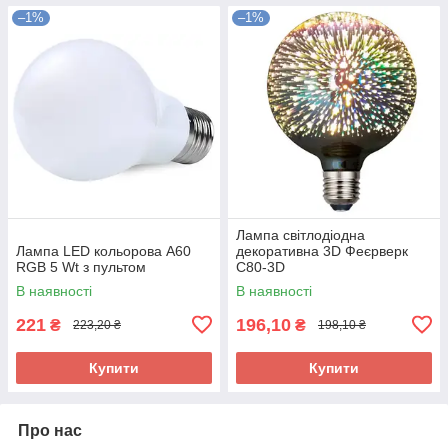
–1%
–1%
Лампа світлодіодна
Лампа LED кольорова A60
декоративна 3D Феєрверк
RGB 5 Wt з пультом
C80-3D
В наявності
В наявності
221
196,10
₴
₴
223,20 ₴
198,10 ₴
Купити
Купити
Про нас