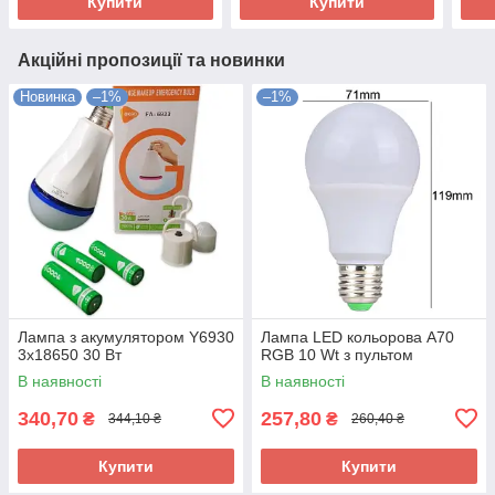
Купити
Купити
Акційні пропозиції та новинки
Новинка
–1%
–1%
Лампа з акумулятором Y6930
Лампа LED кольорова A70
3x18650 30 Вт
RGB 10 Wt з пультом
В наявності
В наявності
340,70
257,80
₴
₴
344,10 ₴
260,40 ₴
Купити
Купити