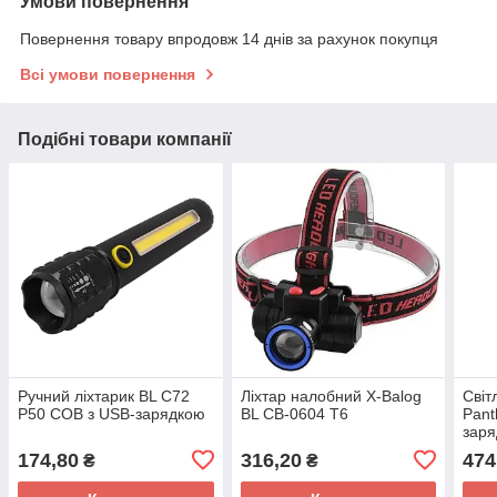
Умови повернення
Повернення товару впродовж 14 днів за рахунок покупця
Всі умови повернення
Подібні товари компанії
Ручний ліхтарик BL C72
Ліхтар налобний X-Balog
Світ
P50 COB з USB-зарядкою
BL CB-0604 T6
Pant
заря
174,80
316,20
474
₴
₴