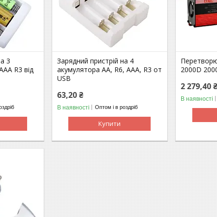
а 3
Зарядний пристрій на 4
Перетворю
AAA R3 від
акумулятора AA, R6, AAA, R3 от
2000D 200
USB
2 279,40 
63,20 ₴
В наявності
В наявності
оздріб
Оптом і в роздріб
Купити