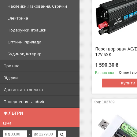
Наклейки, Паковання, Стрічки
Електрика
Подарунки, іграшки
Оптичні прилади
Перетворювач AC/
Будинок, інтер'єр
12V SSK
1 590,30 ₴
Про нас
В наявності
Оптом і в р
Відгуки
Купити
Доставка та оплата
Повернення та обмін
102789
ФІЛЬТРИ
Ціна