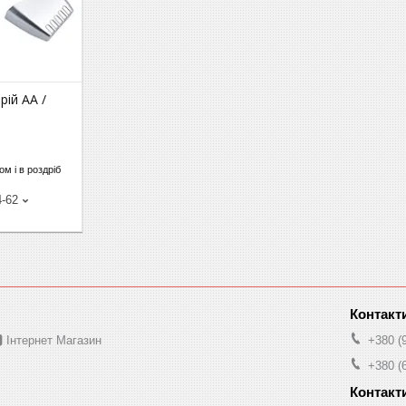
рій AA /
м і в роздріб
4-62
 Інтернет Магазин
+380 (
+380 (