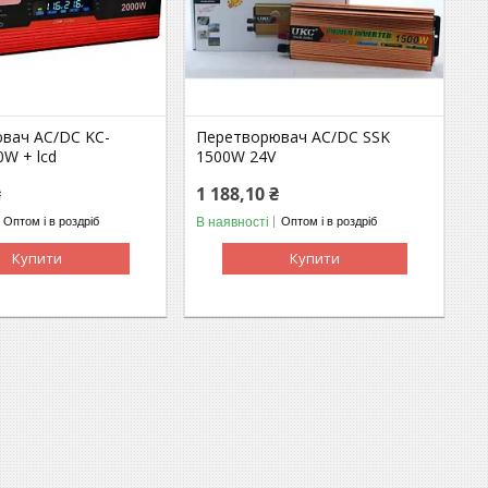
вач AC/DC KC-
Перетворювач AC/DC SSK
0W + lcd
1500W 24V
₴
1 188,10 ₴
В наявності
Оптом і в роздріб
Оптом і в роздріб
Купити
Купити