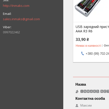
http://Inmaks.com
sales.inmaks@gmail.com
USB зарядний прист
AAA R3 R6
0997022462
33,90 ₴
Немає в наявності
Опто
+380 (99) 702-2
🅸🅽🅼🅰🅺🆂.🅽🅴
Максим