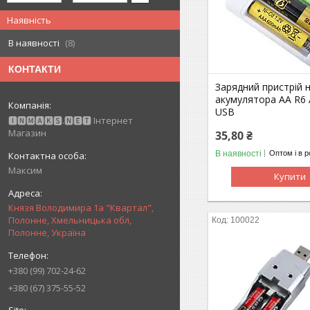
Наявність
В наявності
8
КОНТАКТИ
Зарядний пристрій н
акумулятора AA R6 
USB
🅸🅽🅼🅰🅺🆂.🅽🅴🆃 Інтернет
Магазин
35,80 ₴
В наявності
Оптом і в р
Максим
Купити
Князя Володимира 1а "Квартал",
Полонне, Хмельницька обл,
100022
Полонне, Україна
+380 (99) 702-24-62
+380 (67) 375-55-52