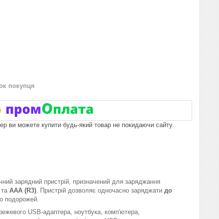
нок покупця
пер ви можете купити будь-який товар не покидаючи сайту.
чний зарядний пристрій, призначений для заряджання
та
AAA (R3)
. Пристрій дозволяє одночасно заряджати
до
бо подорожей.
режевого USB-адаптера, ноутбука, комп'ютера,