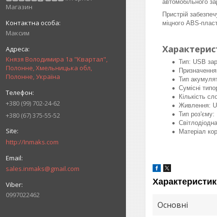
автомобільного за
Магазин
Пристрій забезпе
міцного ABS-пласт
Максим
Характерис
Князя Володимира 1а "Квартал",
Тип: USB зар
Полонне, Хмельницька обл,
Призначення
Полонне, Україна
Тип акумулят
Сумісні типо
Кількість сло
+380 (99) 702-24-62
Живлення: U
Тип роз'єму:
+380 (67) 375-55-52
Світлодіодна
Матеріал ко
http://Inmaks.com
sales.inmaks@gmail.com
Характеристик
0997022462
Основні