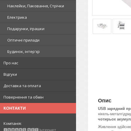
Наклейки, Паковання, Стрічки
Електрика
Подарунки, іграшки
Оптичні прилади
Будинок, інтер'єр
Про нас
Відгуки
Доставка та оплата
Повернення та обмін
Опис
КОНТАКТИ
USB зарядний при
нікель-металгідрид
чотирьох акумул
Живлення здійсню
🅸🅽🅼🅰🅺🆂.🅽🅴🆃 Інтернет