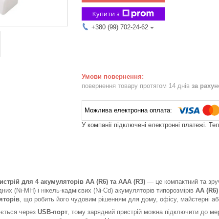
Купити з
+380 (99) 702-24-62
повернення товару протягом 14 днів
за раху
У компанії підключені електронні платежі. Те
стрій для 4 акумуляторів AA (R6) та AAA (R3)
— це компактний та зру
них (Ni-MH) і нікель-кадмієвих (Ni-Cd) акумуляторів типорозмірів
AA (R6)
яторів
, що робить його чудовим рішенням для дому, офісу, майстерні а
ється через
USB-порт
, тому зарядний пристрій можна підключити до ме