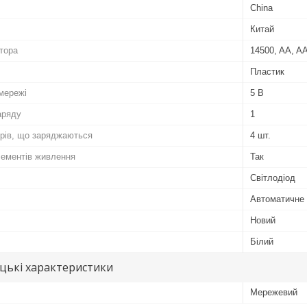
China
Китай
тора
14500, AA, A
Пластик
мережі
5 В
аряду
1
орів, що заряджаються
4 шт.
лементів живлення
Так
Світлодіод
Автоматичне
Новий
Білий
цькі характеристики
Мережевий