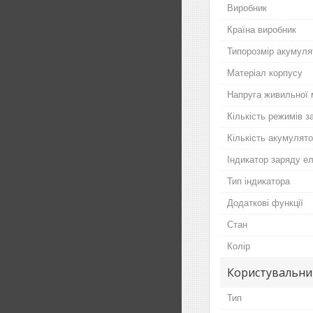
Виробник
Країна виробник
Типорозмір акумуля
Матеріал корпусу
Напруга живильної 
Кількість режимів з
Кількість акумулят
Індикатор заряду е
Тип індикатора
Додаткові функції
Стан
Колір
Користувальни
Тип