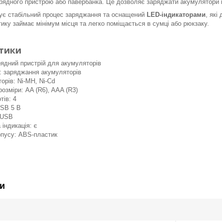
рядного пристрою або павербанка. Це дозволяє заряджати акумулятори п
чує стабільний процес заряджання та оснащений
LED-індикаторами
, які
ику займає мінімум місця та легко поміщається в сумці або рюкзаку.
тики
ядний пристрій для акумуляторів
: заряджання акумуляторів
орів: Ni-MH, Ni-Cd
розміри: AA (R6), AAA (R3)
тів: 4
SB 5 В
 USB
 індикація: є
рпусу: ABS-пластик
и