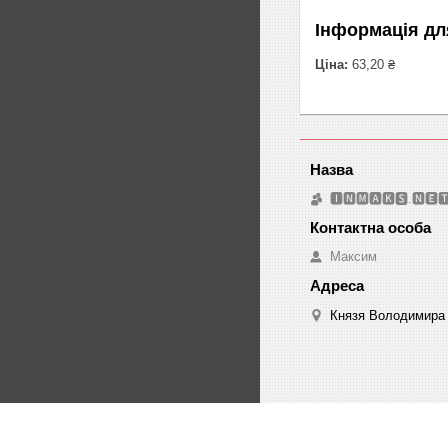
Інформація дл
Ціна:
63,20 ₴
🅸🅽🅼🅰🅺🆂.🅽🅴
Максим
Князя Володимира 