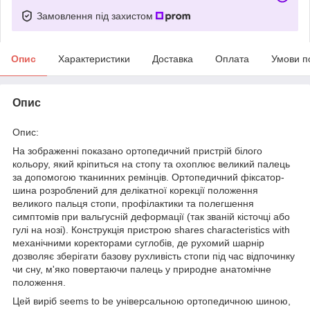
Замовлення під захистом
Опис
Характеристики
Доставка
Оплата
Умови п
Опис
Опис:
На зображенні показано ортопедичний пристрій білого
кольору, який кріпиться на стопу та охоплює великий палець
за допомогою тканинних ремінців. Ортопедичний фіксатор-
шина розроблений для делікатної корекції положення
великого пальця стопи, профілактики та полегшення
симптомів при вальгусній деформації (так званій кісточці або
гулі на нозі). Конструкція пристрою shares characteristics with
механічними коректорами суглобів, де рухомий шарнір
дозволяє зберігати базову рухливість стопи під час відпочинку
чи сну, м'яко повертаючи палець у природне анатомічне
положення.
Цей виріб seems to be універсальною ортопедичною шиною,