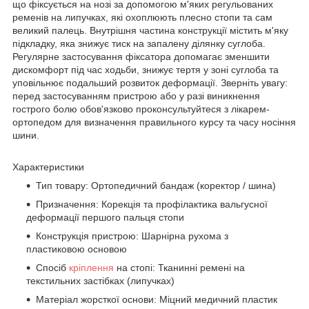
що фіксується на нозі за допомогою м'яких регульованих
ременів на липучках, які охоплюють плесно стопи та сам
великий палець. Внутрішня частина конструкції містить м'яку
підкладку, яка знижує тиск на запалену ділянку суглоба.
Регулярне застосування фіксатора допомагає зменшити
дискомфорт під час ходьби, знижує тертя у зоні суглоба та
уповільнює подальший розвиток деформації. Зверніть увагу:
перед застосуванням пристрою або у разі виникнення
гострого болю обов'язково проконсультуйтеся з лікарем-
ортопедом для визначення правильного курсу та часу носіння
шини.
Характеристики
Тип товару: Ортопедичний бандаж (коректор / шина)
Призначення: Корекція та профілактика вальгусної
деформації першого пальця стопи
Конструкція пристрою: Шарнірна рухома з
пластиковою основою
Спосіб
кріплення
на стопі: Тканинні ремені на
текстильних застібках (липучках)
Матеріал жорсткої основи: Міцний медичний пластик