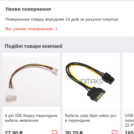
Умови повернення
Повернення товару впродовж 14 днів за рахунок покупця
Всі умови повернення
Подібні товари компанії
4 pin IDE floppy перехідник
Кабель sata-6pin video pci-
USB 
кабель живлення
e перехідник
пере
22-P
27,90
30,20
165
₴
₴