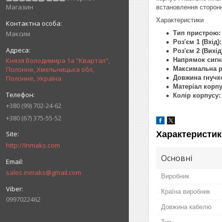
Магазин
встановлення сторонні
Характеристики
Тип пристрою:
Максим
Роз'єм 1 (Вхід):
Роз'єм 2 (Вихід
Напрямок сигн
Князя Володимира 1а "Квартал",
Максимальна ро
Полонне, Хмельницька обл,
Довжина гнучк
Полонне, Україна
Матеріал корпу
Колір корпусу:
+380 (99) 702-24-62
+380 (67) 375-55-52
Характеристик
http://Inmaks.com
Основні
sales.inmaks@gmail.com
Виробник
Країна виробник
0997022462
Довжина кабелю