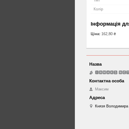
Тип
Колір
Інформація дл
Ціна:
162,80 ₴
🅸🅽🅼🅰🅺🆂.🅽🅴
Максим
Князя Володимира 