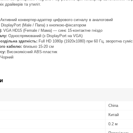
х драйверів та утиліт.
Активний конвертер-адаптер цифрового сигналу в аналоговий
DisplayPort (Male / Папа) з кнопкою-фіксатором
):
VGA HD15 (Female / Мама) — синє 15-контактне гніздо
алу:
Односпрямований (з DisplayPort на VGA)
здільна здатність:
Full HD 1080p (1920x1080) при 60 Гц, зворотна сумісн
ого кабелю:
близько 15-20 см
су:
Високоякісний ABS-пластик
Чорний
и
China
Китай
0.2 м