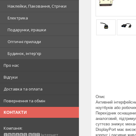
Наклейки, Паковання, Стрічки
Електрика
Подарунки, іграшки
Оптичні прилади
Будинок, інтер'єр
Про нас
Відгуки
Доставка та оплата
Опис
Повернення та обмін
Активний інтерфейсни
ноутбуків або робочих
КОНТАКТИ
Перехідник оснащений
аналоговий, підтриму
суттєво знижує механ
DisplayPort має висок
🅸🅽🅼🅰🅺🆂.🅽🅴🆃 Інтернет
корпус і пасивне жив