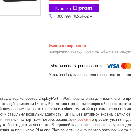
Купити з
+380 (99) 702-24-62
повернення товару протягом 14 днів
за раху
У компанії підключені електронні платежі. Те
й адаптер-конвертер DisplayPort – VGA призначений для надійного та п
 станцій з виходом DisplayPort до моніторів, телевізорів або проекторів
 вбудованим високотехнологічним чіпсетом, який в режимі реального ч
ючи стабільну роздільну здатність Full HD без затримок екрана, замилюв
ічний тиск на порт комп'ютера, захищаючи
роз'єми
від розхитування під
у стійкість до окислення та обладнаний класичною кнопкою-засувкою для 
лення за принципом Plug and Play роблять цей конвертер автономним та 