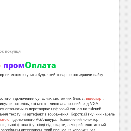
нок покупця
пер ви можете купити будь-який товар не покидаючи сайту.
ростого підключення сучасних системних блоків,
відеокарт
,
 минулих поколінь, які мають лише аналоговий вхід VGA.
асу автоматично перетворює цифровий сигнал на якісний
ання тексту чи артефактів зображення. Короткий гнучкий кабель
вагою
підключеного VGA-шнура. Позолочений конектор
щільної фіксації у гнізді відеокарти, а міцний пластиковий
довговічним аксесуаром, який працює «з коробки» без