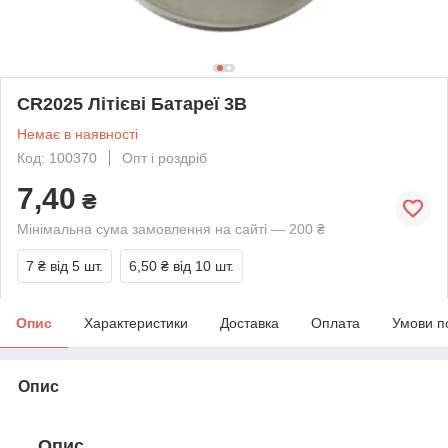
CR2025 Літієві Батареї 3В
Немає в наявності
Код: 100370
Опт і роздріб
7,40
₴
Мінімальна сума замовлення на сайті — 200 ₴
7 ₴
від 5 шт.
6,50 ₴
від 10 шт.
Опис
Характеристики
Доставка
Оплата
Умови п
Опис
Опис