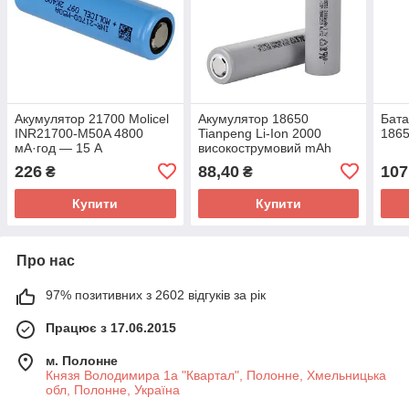
Акумулятор 21700 Molicel
Акумулятор 18650
Бата
INR21700-M50A 4800
Tianpeng Li-Ion 2000
1865
мА·год — 15 А
високострумовий mAh
3,7V сірий
226
88,40
107
₴
₴
Купити
Купити
Про нас
97% позитивних з 2602 відгуків за рік
Працює з 17.06.2015
м. Полонне
Князя Володимира 1а "Квартал", Полонне, Хмельницька
обл, Полонне, Україна