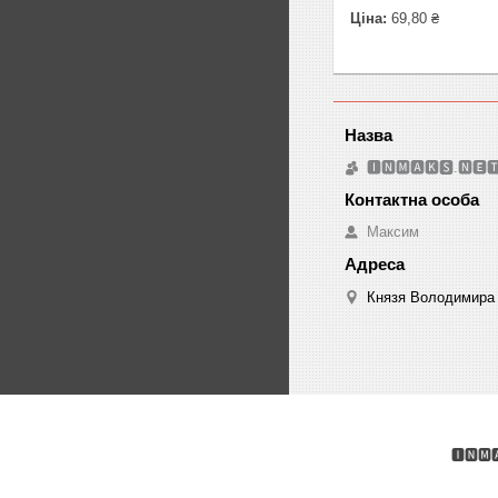
Ціна:
69,80 ₴
🅸🅽🅼🅰🅺🆂.🅽🅴
Максим
Князя Володимира 