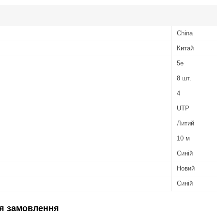
China
Китай
5e
8 шт.
4
UTP
Литий
10 м
Синій
Новий
Синій
я замовлення