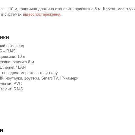
ю — 10 м, фактична довжина становить приблизно 8 м. Кабель має гнучк
о в системах
відеоспостереження
.
ики
вий патч-корд
5 – RJ45
довжини: 10 м
вжина: близько 8 м
Ethernet / LAN
: передача мережевого сигналу
ПК, ноутбуки, роутери, Smart TV, IP-камери
олонки: PVC
ів: литі RJ45
и