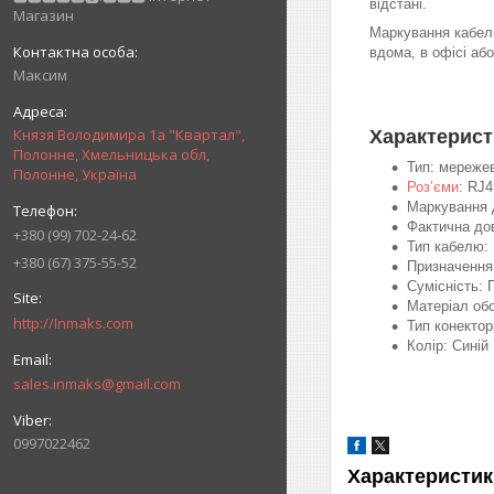
відстані.
Магазин
Маркування кабел
вдома, в офісі аб
Максим
Князя Володимира 1а "Квартал",
Характерист
Полонне, Хмельницька обл,
Тип: мереже
Полонне, Україна
Роз’єми
: RJ4
Маркування 
Фактична до
+380 (99) 702-24-62
Тип кабелю: 
+380 (67) 375-55-52
Призначення
Сумісність: 
Матеріал об
http://Inmaks.com
Тип конектор
Колір: Синій
sales.inmaks@gmail.com
0997022462
Характеристик