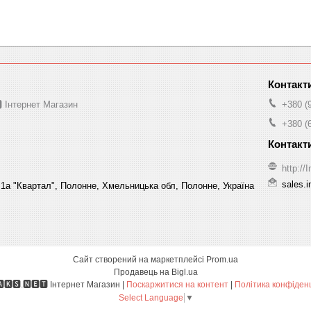
 Інтернет Магазин
+380 (
+380 (
http:/
sales.
1а "Квартал", Полонне, Хмельницька обл, Полонне, Україна
Сайт створений на маркетплейсі
Prom.ua
Продавець на Bigl.ua
🅸🅽🅼🅰🅺🆂.🅽🅴🆃 Інтернет Магазин |
Поскаржитися на контент
|
Політика конфіденц
Select Language
▼