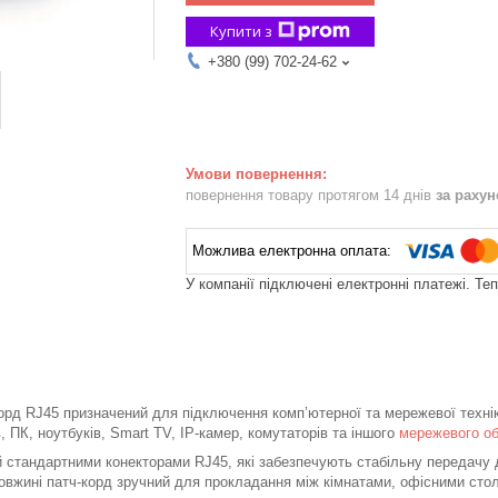
Купити з
+380 (99) 702-24-62
повернення товару протягом 14 днів
за раху
У компанії підключені електронні платежі. Те
рд RJ45 призначений для підключення комп’ютерної та мережевої технік
, ПК, ноутбуків, Smart TV, IP-камер, комутаторів та іншого
мережевого о
стандартними конекторами RJ45, які забезпечують стабільну передачу д
довжині патч-корд зручний для прокладання між кімнатами, офісними ст