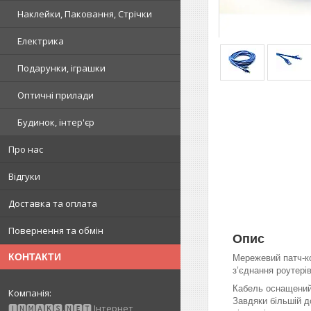
Наклейки, Паковання, Стрічки
Електрика
Подарунки, іграшки
Оптичні прилади
Будинок, інтер'єр
Про нас
Відгуки
Доставка та оплата
Повернення та обмін
Опис
КОНТАКТИ
Мережевий патч-ко
з’єднання роутерів
Кабель оснащений 
Завдяки більшій 
🅸🅽🅼🅰🅺🆂.🅽🅴🆃 Інтернет