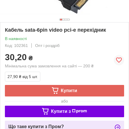
Кабель sata-6pin video pci-e перехідник
В наявності
Код: 102361
Опт і роздріб
30,20
₴
Мінімальна сума замовлення на сайті — 200 ₴
27,90 ₴
від 5 шт.
Купити
або
Купити з
Що таке купити з Пром?