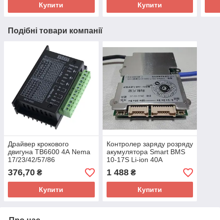
Купити
Купити
Подібні товари компанії
Драйвер крокового
Контролер заряду розряду
двигуна TB6600 4А Nema
акумулятора Smart BMS
17/23/42/57/86
10-17S Li-ion 40A
модернізований
Bluetooth/UART
376,70
1 488
₴
₴
Купити
Купити