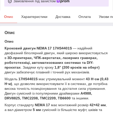
Замовлення під захистом
Опис
Характеристики
Доставка
Оплата
Умови п
Опис
Опис
Кроковий двигун NEMA 17 17HS4401S
— надійний
двофазний біполярний двигун, який широко використовується
в
3D-принтерах, ЧПК-верстатах, лазерних граверах,
робототехніці, автоматизованих системах та DIY-
проєктах
. Завдяки куту кроку
1,8° (200 кроків на оберт)
двигун забезпечує плавний і точний рух механізмів.
Модель
17HS4401S
має утримувальний момент
43 Н·см (0,43
Н·м)
, що дозволяє використовувати її в системах, де потрібна
висока точність позиціонування та достатня сила утримання.
Двигун сумісний із популярними драйверами
A4988,
DRV8825, TMC2208, TMC2209, TB6600
та іншими.
Корпус стандарту
NEMA 17
має монтажний розмір
42×42 мм
,
а вал діаметром
5 мм
сумісний із більшістю муфт, шківів та