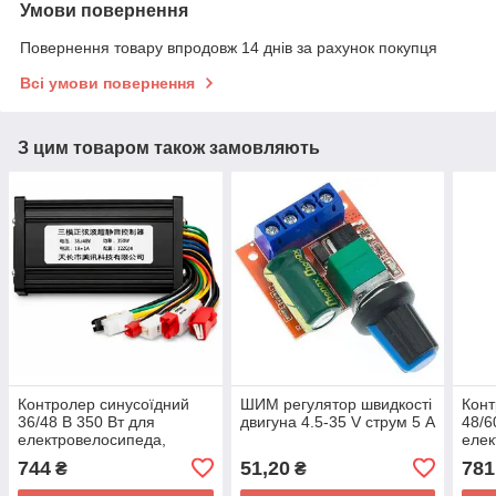
Умови повернення
Повернення товару впродовж 14 днів за рахунок покупця
Всі умови повернення
З цим товаром також замовляють
Контролер синусоїдний
ШИМ регулятор швидкості
Конт
36/48 В 350 Вт для
двигуна 4.5-35 V струм 5 A
48/6
електровелосипеда,
елек
електроскутера й
елек
744
51,20
781
₴
₴
електротрициклу
елек