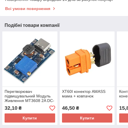
Всі умови повернення
Подібні товари компанії
Перетворювач
XT60I конектор AMASS
Конт
підвищувальний Модуль
мама + ковпачок
коне
Живлення MT3608 2A DC-
DC Type-C
32,10
46,50
15,
₴
₴
Купити
Купити