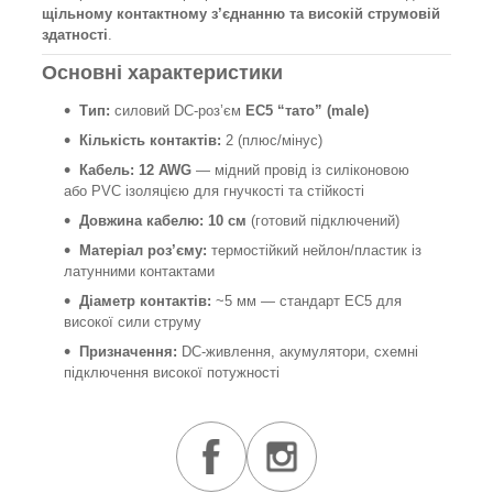
щільному контактному з’єднанню та високій струмовій
здатності
.
Основні характеристики
Тип:
силовий DC-роз’єм
EC5 “тато” (male)
Кількість контактів:
2 (плюс/мінус)
Кабель:
12 AWG
— мідний провід із силіконовою
або PVC ізоляцією для гнучкості та стійкості
Довжина кабелю:
10 см
(готовий підключений)
Матеріал роз’єму:
термостійкий нейлон/пластик із
латунними контактами
Діаметр контактів:
~5 мм — стандарт EC5 для
високої сили струму
Призначення:
DC-живлення, акумулятори, схемні
підключення високої потужності