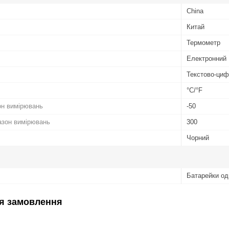
China
Китай
Термометр
Електронний
Текстово-ци
°С/°F
он вимірювань
-50
азон вимірювань
300
Чорний
Батарейки од
я замовлення