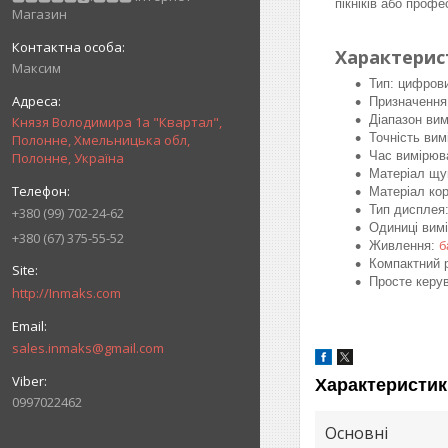
пікніків або профе
Магазин
Характерис
Максим
Тип: цифров
Призначення:
Діапазон вим
Князя Володимира 1а "Квартал",
Точність вим
Полонне, Хмельницька обл,
Час вимірюв
Полонне, Україна
Матеріал щу
Матеріал кор
Тип дисплея
+380 (99) 702-24-62
Одиниці вимі
+380 (67) 375-55-52
Живлення:
б
Компактний 
Просте керу
http://Inmaks.com
sales.inmaks@gmail.com
Характеристик
0997022462
Основні