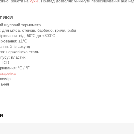
сійної роботи на
кухні
. Прилад дозволяє уникнути пересушування або нед
тики
ий щуповий термометр
 для м'яса, стейків, барбекю, гриля, риби
ірювання: від -50°C до +300°C
ірювання: ±1°C
ання: 3–5 секунд
па: нержавіюча сталь
пусу: пластик
: LCD
рювання: °C / °F
атарейка
розмір
вання
и