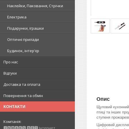
Наклейки, Паковання, Стрічки
Електрика
Подарунки, іграшки
Оптичні прилади
Будинок, інтер'єр
Про нас
Відгуки
Доставка та оплата
Повернення та обмін
Опис
КОНТАКТИ
Щуповий кухонний 
птиці та інших пр
ступеня прожарюв
Цифровий дисплей 
🅸🅽🅼🅰🅺🆂.🅽🅴🆃 Інтернет