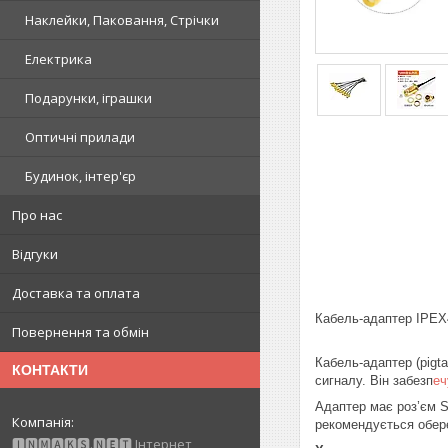
Наклейки, Паковання, Стрічки
Електрика
Подарунки, іграшки
Оптичні прилади
Будинок, інтер'єр
Про нас
Відгуки
Доставка та оплата
Кабель-адаптер IPEX
Повернення та обмін
Кабель-адаптер (pigt
КОНТАКТИ
сигналу. Він забезп
еч
Адаптер має роз’єм S
рекомендується обер
🅸🅽🅼🅰🅺🆂.🅽🅴🆃 Інтернет