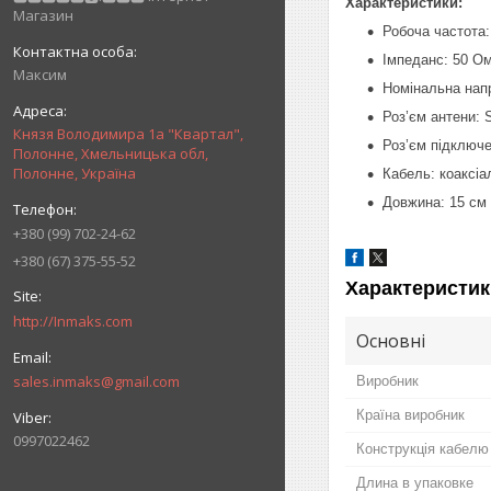
Характеристики:
Магазин
Робоча частота:
Імпеданс: 50 О
Максим
Номінальна напр
Роз’єм антени:
Князя Володимира 1а "Квартал",
Роз’єм підключе
Полонне, Хмельницька обл,
Полонне, Україна
Кабель: коаксіа
Довжина: 15 см
+380 (99) 702-24-62
+380 (67) 375-55-52
Характеристик
http://Inmaks.com
Основні
sales.inmaks@gmail.com
Виробник
Країна виробник
0997022462
Конструкція кабелю
Длина в упаковке