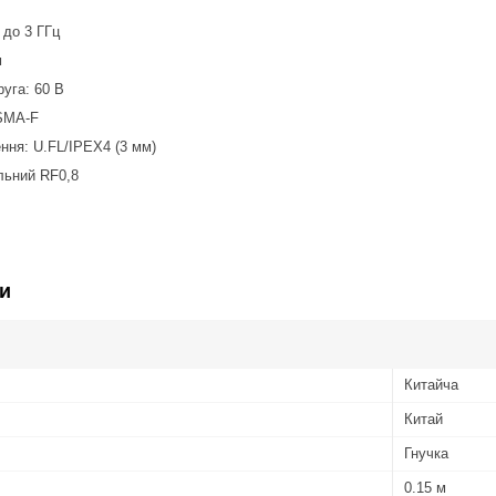
 до 3 ГГц
м
уга: 60 В
 SMA-F
ння: U.FL/IPEX4 (3 мм)
льний RF0,8
и
Китайча
Китай
Гнучка
0.15 м