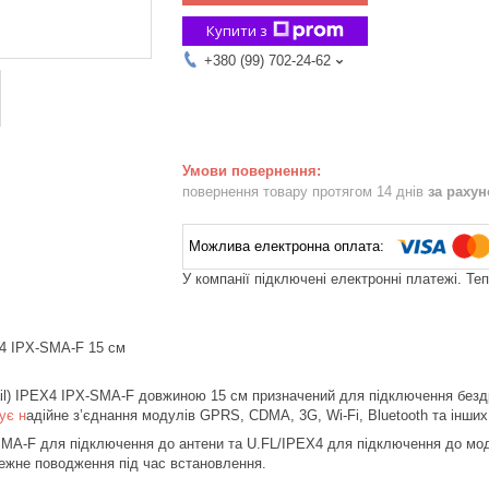
Купити з
+380 (99) 702-24-62
повернення товару протягом 14 днів
за раху
У компанії підключені електронні платежі. Те
4 IPX-SMA-F 15 см
ail) IPEX4 IPX-SMA-F довжиною 15 см призначений для підключення безд
ує н
адійне з’єднання модулів GPRS, CDMA, 3G, Wi-Fi, Bluetooth та інших
MA-F для підключення до антени та U.FL/IPEX4 для підключення до моду
ежне поводження під час встановлення.