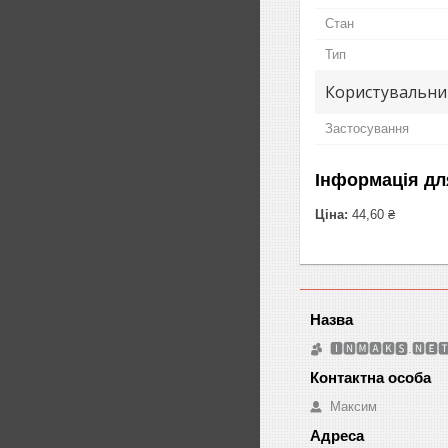
Стан
Тип
Користувальни
Застосування
Інформація дл
Ціна:
44,60 ₴
🅸🅽🅼🅰🅺🆂.🅽🅴
Максим