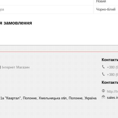
Новий
ора
Чорно-білий
я замовлення
 Інтернет Магазин
+380 (
+380 (
http:/
sales.
1а "Квартал", Полонне, Хмельницька обл, Полонне, Україна