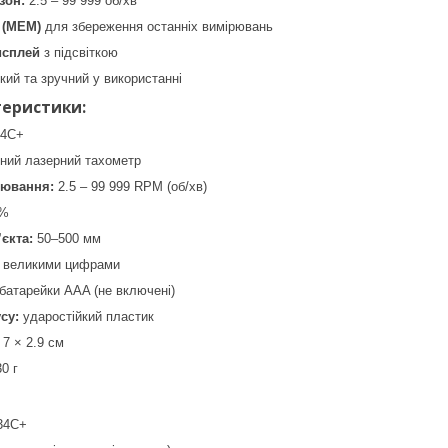
зон:
2.5 – 99 999 об/хв
 (MEM)
для збереження останніх вимірювань
исплей
з підсвіткою
кий та зручний у використанні
теристики:
34C+
ний лазерний тахометр
рювання:
2.5 – 99 999 RPM (об/хв)
5%
єкта:
50–500 мм
 великими цифрами
батарейки AAA (не включені)
су:
ударостійкий пластик
 7 × 2.9 см
0 г
34C+