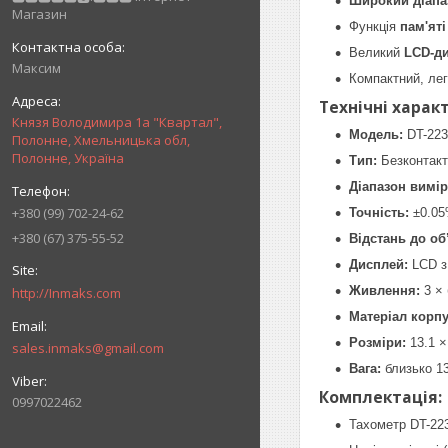
Широкий діапа
Магазин
Функція
пам'яті
Великий
LCD-д
Максим
Компактний, лег
Технічні харак
Князя Володимира 1а "Квартал",
Модель:
DT-22
Полонне, Хмельницька обл,
Полонне, Україна
Тип:
Безконтакт
Діапазон вимі
+380 (99) 702-24-62
Точність:
±0.0
+380 (67) 375-55-52
Відстань до об’
Дисплей:
LCD з
Живлення:
3 × 
http://Inmaks.com
Матеріал корпу
Розміри:
13.1 ×
sales.inmaks@gmail.com
Вага:
близько 13
Комплектація:
0997022462
Тахометр DT-22