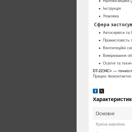
Наліпки-мішені 
Інструкція
Упаковка
Сфера застосув
Автосервіси та
Промисловість 
Вентиляційні си
Вимірювання обе
Освітні та техні
DT-2234C+ — точніст
Працює безконтактно 
Характеристик
Основні
Країна виробник