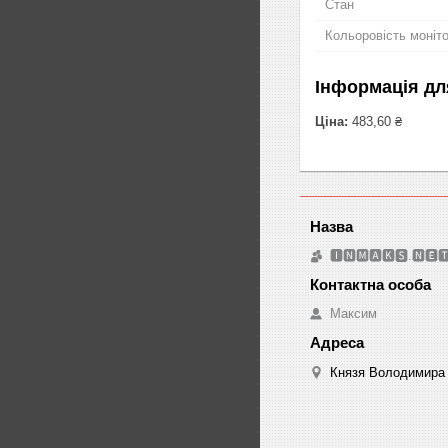
Стан
Кольоровість моніт
Інформація дл
Ціна:
483,60 ₴
🅸🅽🅼🅰🅺🆂.🅽🅴
Максим
Князя Володимира 