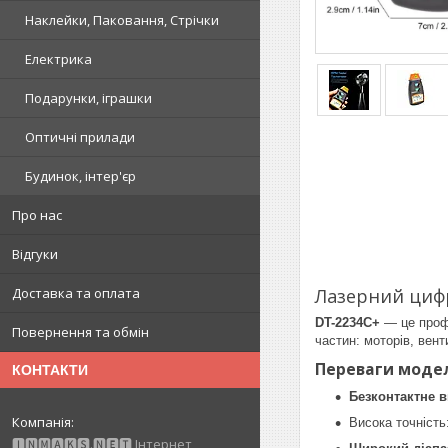
Наклейки, Паковання, Стрічки
Електрика
Подарунки, іграшки
Оптичні прилади
Будинок, інтер'єр
Про нас
Відгуки
Лазерний цифр
Доставка та оплата
DT-2234C+
— це проф
Повернення та обмін
частин: моторів, вент
Переваги модел
КОНТАКТИ
Безконтактне 
Висока точність
🅸🅽🅼🅰🅺🆂.🅽🅴🆃 Інтернет