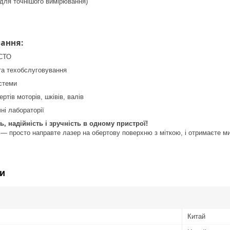
(для точнішого вимірювання)
ання:
 СТО
та техобслуговування
стеми
ртів моторів, шківів, валів
чні лабораторії
ь, надійність і зручність в одному пристрої!
— просто направте лазер на обертову поверхню з міткою, і отримаєте ми
и
Китай