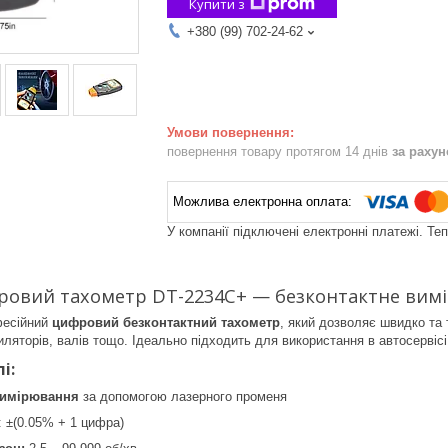
Купити з
+380 (99) 702-24-62
повернення товару протягом 14 днів
за раху
У компанії підключені електронні платежі. Те
овий тахометр DT-2234C+ — безконтактне вимір
есійний
цифровий безконтактний тахометр
, який дозволяє швидко та
иляторів, валів тощо. Ідеально підходить для використання в автосервісі
і:
вимірювання
за допомогою лазерного променя
: ±(0.05% + 1 цифра)