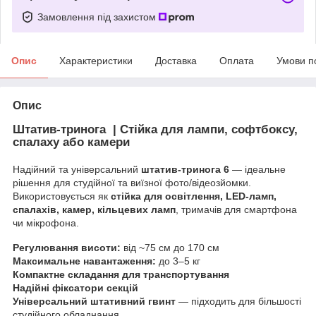
Замовлення під захистом
Опис
Характеристики
Доставка
Оплата
Умови п
Опис
Штатив-тринога | Стійка для лампи, софтбоксу,
спалаху або камери
Надійний та універсальний
штатив-тринога 6
— ідеальне
рішення для студійної та виїзної фото/відеозйомки.
Використовується як
стійка для освітлення, LED-ламп,
спалахів, камер, кільцевих ламп
, тримачів для смартфона
чи мікрофона.
Регулювання висоти:
від ~75 см до 170 см
Максимальне навантаження:
до 3–5 кг
Компактне складання для транспортування
Надійні фіксатори секцій
Універсальний штативний гвинт
— підходить для більшості
студійного обладнання