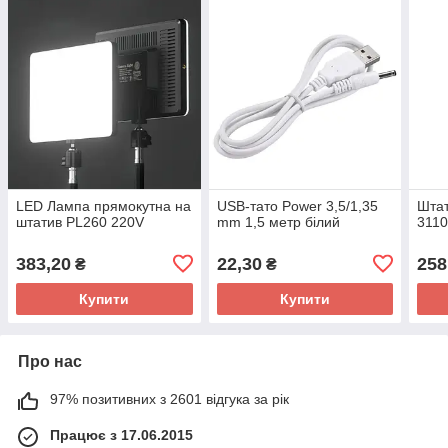
LED Лампа прямокутна на
USB-тато Power 3,5/1,35
Штат
штатив PL260 220V
mm 1,5 метр білий
3110
383,20
22,30
258
₴
₴
Купити
Купити
Про нас
97% позитивних з 2601 відгука за рік
Працює з 17.06.2015