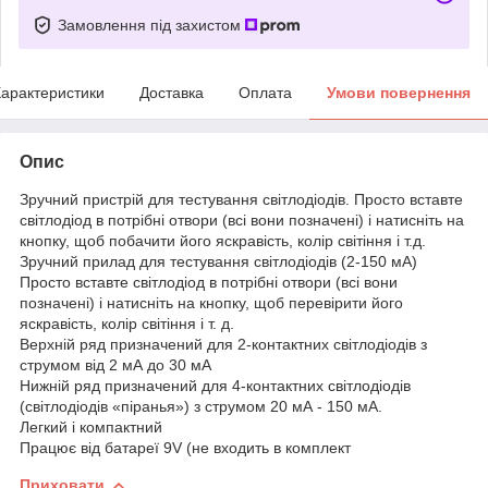
Замовлення під захистом
арактеристики
Доставка
Оплата
Умови повернення
Опис
Зручний пристрій для тестування світлодіодів. Просто вставте
світлодіод в потрібні отвори (всі вони позначені) і натисніть на
кнопку, щоб побачити його яскравість, колір світіння і т.д.
Зручний прилад для тестування світлодіодів (2-150 мА)
Просто вставте світлодіод в потрібні отвори (всі вони
позначені) і натисніть на кнопку, щоб перевірити його
яскравість, колір світіння і т. д.
Верхній ряд призначений для 2-контактних світлодіодів з
струмом від 2 мА до 30 мА
Нижній ряд призначений для 4-контактних світлодіодів
(світлодіодів «піранья») з струмом 20 мА - 150 мА.
Легкий і компактний
Працює від батареї 9V (не входить в комплект
Приховати