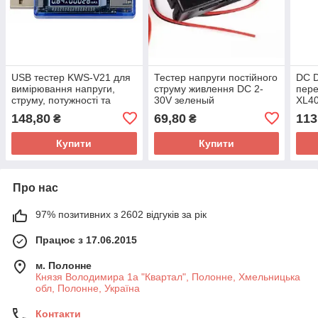
USB тестер KWS-V21 для
Тестер напруги постійного
DC 
вимірювання напруги,
струму живлення DC 2-
пере
струму, потужності та
30V зеленый
XL4
ємності, підтримка Quick
148,80
69,80
113
₴
₴
Charge
Купити
Купити
Про нас
97% позитивних з 2602 відгуків за рік
Працює з 17.06.2015
м. Полонне
Князя Володимира 1а "Квартал", Полонне, Хмельницька
обл, Полонне, Україна
Контакти