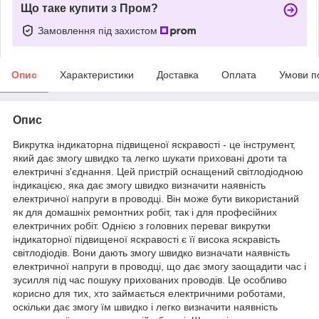
Що таке купити з Пром?
Замовлення під захистом
Опис
Характеристики
Доставка
Оплата
Умови п
Опис
Викрутка індикаторна підвищеної яскравості - це інструмент,
який дає змогу швидко та легко шукати приховані дроти та
електричні з'єднання. Цей пристрій оснащений світлодіодною
індикацією, яка дає змогу швидко визначити наявність
електричної напруги в проводці. Він може бути використаний
як для домашніх ремонтних робіт, так і для професійних
електричних робіт. Однією з головних переваг викрутки
індикаторної підвищеної яскравості є її висока яскравість
світлодіодів. Вони дають змогу швидко визначати наявність
електричної напруги в проводці, що дає змогу заощадити час і
зусилля під час пошуку прихованих проводів. Це особливо
корисно для тих, хто займається електричними роботами,
оскільки дає змогу їм швидко і легко визначити наявність