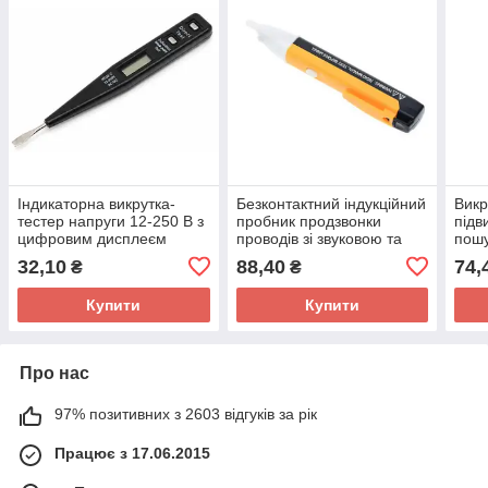
Індикаторна викрутка-
Безконтактний індукційний
Викр
тестер напруги 12-250 В з
пробник продзвонки
підв
цифровим дисплеєм
проводів зі звуковою та
пошу
світловою сигналізацією
пров
32,10
88,40
74,
₴
₴
Купити
Купити
Про нас
97% позитивних з 2603 відгуків за рік
Працює з 17.06.2015