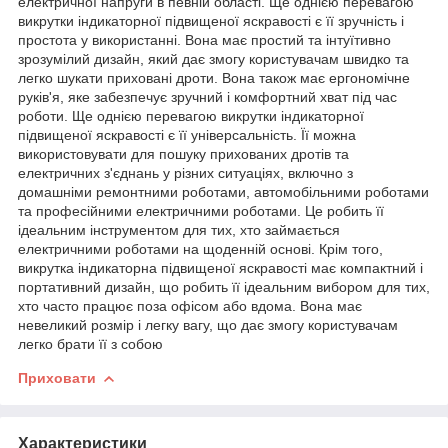
електричної напруги в певній області. Ще однією перевагою
викрутки індикаторної підвищеної яскравості є її зручність і
простота у використанні. Вона має простий та інтуїтивно
зрозумілий дизайн, який дає змогу користувачам швидко та
легко шукати приховані дроти. Вона також має ергономічне
руків'я, яке забезпечує зручний і комфортний хват під час
роботи. Ще однією перевагою викрутки індикаторної
підвищеної яскравості є її універсальність. Її можна
використовувати для пошуку прихованих дротів та
електричних з'єднань у різних ситуаціях, включно з
домашніми ремонтними роботами, автомобільними роботами
та професійними електричними роботами. Це робить її
ідеальним інструментом для тих, хто займається
електричними роботами на щоденній основі. Крім того,
викрутка індикаторна підвищеної яскравості має компактний і
портативний дизайн, що робить її ідеальним вибором для тих,
хто часто працює поза офісом або вдома. Вона має
невеликий розмір і легку вагу, що дає змогу користувачам
легко брати її з собою
Приховати
Характеристики