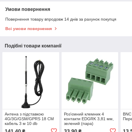
Умови повернення
Повернення товару впродовж 14 днів за рахунок покупця
Всі умови повернення
Подібні товари компанії
Антена з підставкою
Роз'ємний клемник 4
BNC 
4G/3G/GSM/GPRS 18 СМ
контакти EDGRK 3,81 мм,
Пере
кабель 3 м 10 db
зелений (пара)
141,40
33,90
13,
₴
₴