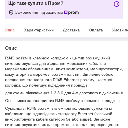
Що таке купити з Пром?
Замовлення під захистом
Опис
Характеристики
Доставка
Оплата
Умови п
Опис
RJ45 роз'єм із клемною колодкою - це тип роз'єму, який
використовується для з'єднання мережевих кабелів із
мережевим обладнанням, як-от комп'ютери, маршрутизатори,
комутатори та мережеві роз'єми на стіні. Він являє собою
поєднання стандартного RJ45 Ethernet-роз'єму і клемної
колодки, що полегшує під'єднання проводів.
для схеми підключення 1 2 3 6 для 4-х дротового підключення
Ось список характеристик RJ45 роз'єму з клемною колодкою:
Сумісність: RJ45 роз'єм із клемною колодкою сумісний із
кабелями, що відповідають стандарту Ethernet (зазвичай
використовують кабелі категорії 5e або вище). Він може
використовуватися як для прямого, так і для перехрещеного