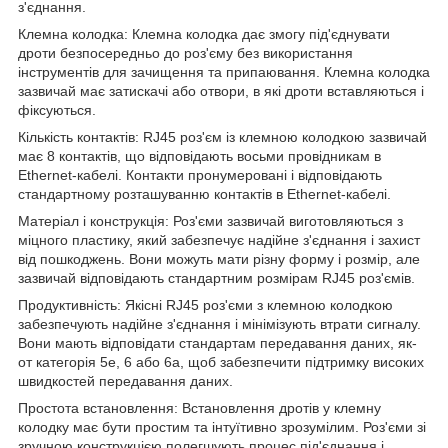
з'єднання.
Клемна колодка: Клемна колодка дає змогу під'єднувати
дроти безпосередньо до роз'єму без використання
інструментів для зачищення та припаювання. Клемна колодка
зазвичай має затискачі або отвори, в які дроти вставляються і
фіксуються.
Кількість контактів: RJ45 роз'єм із клемною колодкою зазвичай
має 8 контактів, що відповідають восьми провідникам в
Ethernet-кабелі. Контакти пронумеровані і відповідають
стандартному розташуванню контактів в Ethernet-кабелі.
Матеріал і конструкція: Роз'єми зазвичай виготовляються з
міцного пластику, який забезпечує надійне з'єднання і захист
від пошкоджень. Вони можуть мати різну форму і розмір, але
зазвичай відповідають стандартним розмірам RJ45 роз'ємів.
Продуктивність: Якісні RJ45 роз'єми з клемною колодкою
забезпечують надійне з'єднання і мінімізують втрати сигналу.
Вони мають відповідати стандартам передавання даних, як-
от категорія 5e, 6 або 6a, щоб забезпечити підтримку високих
швидкостей передавання даних.
Простота встановлення: Встановлення дротів у клемну
колодку має бути простим та інтуїтивно зрозумілим. Роз'єми зі
зручною конструкцією полегшують процес під'єднання і