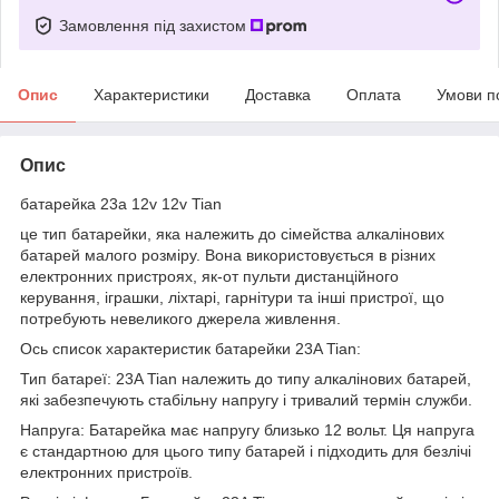
Замовлення під захистом
Опис
Характеристики
Доставка
Оплата
Умови п
Опис
батарейка 23а 12v 12v Tian
це тип батарейки, яка належить до сімейства алкалінових
батарей малого розміру. Вона використовується в різних
електронних пристроях, як-от пульти дистанційного
керування, іграшки, ліхтарі, гарнітури та інші пристрої, що
потребують невеликого джерела живлення.
Ось список характеристик батарейки 23A Tian:
Тип батареї: 23A Tian належить до типу алкалінових батарей,
які забезпечують стабільну напругу і тривалий термін служби.
Напруга: Батарейка має напругу близько 12 вольт. Ця напруга
є стандартною для цього типу батарей і підходить для безлічі
електронних пристроїв.