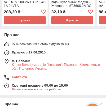
AC-DC зі 100-260 В на 24В
підвищувальний Модуль
AC-D
1А 24V1A
Живлення MT3608 2A DC-
мА
DC Type-C
208,30
32,10
88,
₴
₴
Купити
Купити
Про нас
97% позитивних з 2606 відгуків за рік
Працює з 17.06.2015
м. Полонне
Князя Володимира 1а "Квартал", Полонне, Хмельницька
обл, Полонне, Україна
Контакти
Сьогодні працює з 09:00 до 18:00
Показати весь графік роботи
Про нас