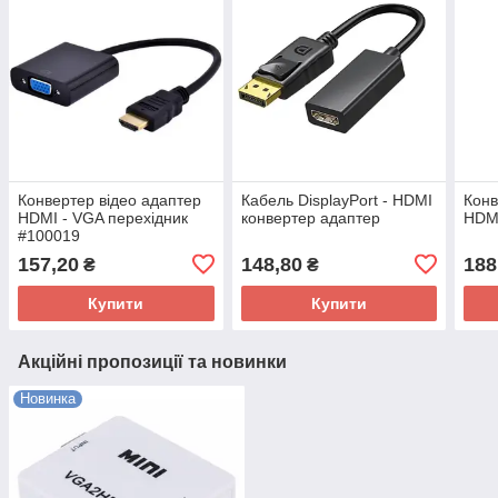
Конвертер відео адаптер
Кабель DisplayPort - HDMI
Конв
HDMI - VGA перехідник
конвертер адаптер
HDMI
#100019
157,20
148,80
188
₴
₴
Купити
Купити
Акційні пропозиції та новинки
Новинка