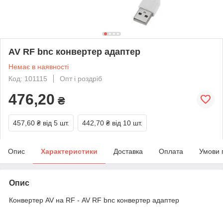
AV RF bnc конвертер адаптер
Немає в наявності
Код: 101115
Опт і роздріб
476,20
₴
457,60 ₴
від 5 шт.
442,70 ₴
від 10 шт.
Опис
Характеристики
Доставка
Оплата
Умови 
Опис
Конвертер AV на RF - AV RF bnc конвертер адаптер