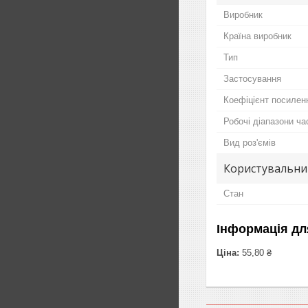
Виробник
Країна виробник
Тип
Застосування
Коефіцієнт посилен
Робочі діапазони ча
Вид роз'ємів
Користувальни
Стан
Інформація дл
Ціна:
55,80 ₴