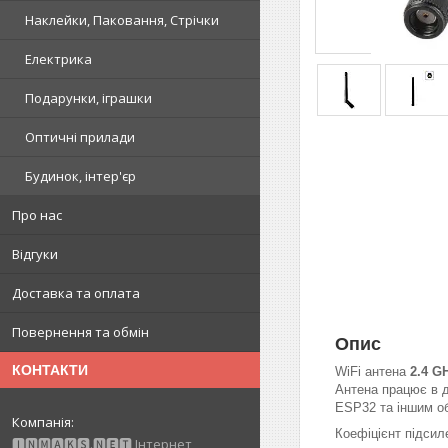
Наклейки, Паковання, Стрічки
Електрика
Подарунки, іграшки
Оптичні прилади
Будинок, інтер'єр
Про нас
Відгуки
Доставка та оплата
Повернення та обмін
Опис
КОНТАКТИ
WiFi антена
2.4 G
Антена працює в д
ESP32 та іншим о
Коефіцієнт підси
🅸🅽🅼🅰🅺🆂.🅽🅴🆃 Інтернет