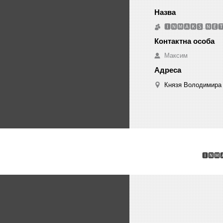
🅸🅽🅼🅰🅺🆂.🅽🅴
Максим
Князя Володимира 