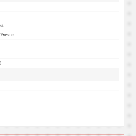
на
/Уличне
)