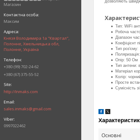
дозволяють швидк
Магазин
Характерис
Максим
Тип: WiFi ан
Робоча часто
Діапазон час
Князя Володимира 1а "Квартал",
Коефіцієнт п
Полонне, Хмельницька обл,
Тип роз'єму
Полонне, Україна
Поляризація:
Опір: 50 Ом
Тип антени:
+380 (99) 702-24-62
Матеріал кор
+380 (67) 375-55-52
Колір: чорни
Просте вста
Сумісність з
http://Inmaks.com
sales.inmaks@gmail.com
Характеристик
0997022462
Основні