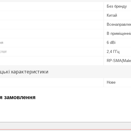
Без бренду
Китай
Всенаправле
В приміщенні
ня
6 dBi
стот
2,4 ГГц
RP-SMA(Male
цькі характеристики
Нове
я замовлення