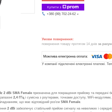
Купити з
+380 (99) 702-24-62
повернення товару протягом 14 днів
за раху
У компанії підключені електронні платежі. Те
Hz 2 dBi SMA Female
призначена для покращення прийому та передачі бе
іапазоні
2,4 ГГц
і сумісна з роутерами, точками доступу, WiFi-модулями
бладнанням, що має відповідний роз'єм
SMA Female
.
лення
2 dBi
забезпечує стабільний прийом сигналу на невеликих і середні