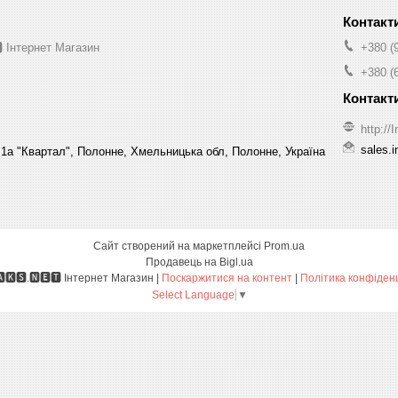
 Інтернет Магазин
+380 (
+380 (
http:/
sales.
1а "Квартал", Полонне, Хмельницька обл, Полонне, Україна
Сайт створений на маркетплейсі
Prom.ua
Продавець на Bigl.ua
🅸🅽🅼🅰🅺🆂.🅽🅴🆃 Інтернет Магазин |
Поскаржитися на контент
|
Політика конфіденц
Select Language
▼