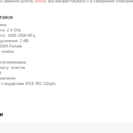
о замінити штатну
антену
або використовувати її в саморобних електрон
тики
тена
та: 2.4 GHz
тот: 2400–2500 МГц
ідсилення: 2 dBi
: SMA Female
 лінійна
 всеспрямована
пусу: пластик
й
новлення
і стандартами IEEE 802.11b/g/n
и