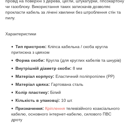
провід на поверхні з дерева, цегли, штукатурки, гіпсокартону
чи газоблоку. Використання таких затискачів дозволяє
прокласти кабель за лічені хвилини без штроблення стін та
пилу.
Характеристики
Тип пристрою:
Кліпса кабельна / скоба кругла
притискна з цвяхом
Форма скоби:
Кругла (для круглих кабелів та шнурів)
Внутрішній діаметр скоби:
8 мм
Матеріал корпусу:
Еластичний поліпропілен (PP)
Матеріал цвяха:
Гартована сталь
Колір пластику:
Білий
Кількість в упаковці:
10 шт.
Призначення:
Кріплення
телевізійного коаксіального
кабелю, основного інтернет-кабелю, силового ПВС
дроту