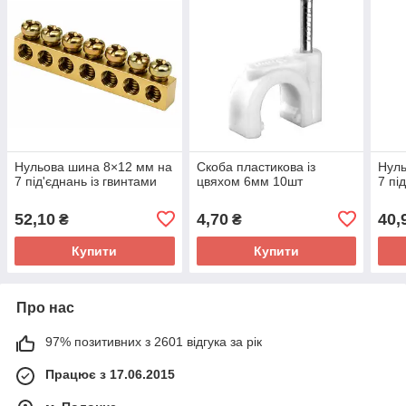
Нульова шина 8×12 мм на
Скоба пластикова із
Нуль
7 під'єднань із гвинтами
цвяхом 6мм 10шт
7 пі
52,10
4,70
40,
₴
₴
Купити
Купити
Про нас
97% позитивних з 2601 відгука за рік
Працює з 17.06.2015