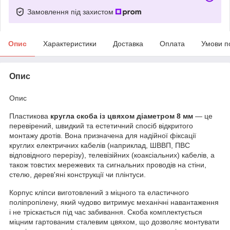
Замовлення під захистом
Опис
Характеристики
Доставка
Оплата
Умови п
Опис
Опис
Пластикова
кругла скоба із цвяхом діаметром 8 мм
— це
перевірений, швидкий та естетичний спосіб відкритого
монтажу дротів. Вона призначена для надійної фіксації
круглих електричних кабелів (наприклад, ШВВП, ПВС
відповідного перерізу), телевізійних (коаксіальних) кабелів, а
також товстих мережевих та сигнальних проводів на стіни,
стелю, дерев'яні конструкції чи плінтуси.
Корпус кліпси виготовлений з міцного та еластичного
поліпропілену, який чудово витримує механічні навантаження
і не тріскається під час забивання. Скоба комплектується
міцним гартованим сталевим цвяхом, що дозволяє монтувати