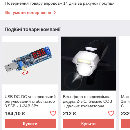
Повернення товару впродовж 14 днів за рахунок покупця
Всі умови повернення
Подібні товари компанії
USB DC-DC універсальний
Велофара швидкознімна
Магн
регульований стабілізатор
діодна 2-в-1: ближнє COB
1м н
3.55В - 1-24В 3Вт
+ дальнє коліматорне
C
розсіяне світло, з
184,10
212
232
₴
₴
акумулятором 3,7 В
Купити
Купити