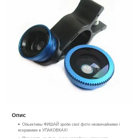
Опис
Обьективы ФИШАЙ зроби свої фото незвичайними і
яскравими в УПАКОВКАХ!