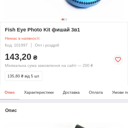
Fish Eye Photo Kit фишай 3в1
Немає в наявності
Код: 101997
Опт і роздріб
143,20
₴
Мінімальна сума замовлення на сайті — 200 ₴
135,80 ₴
від 5 шт.
Опис
Характеристики
Доставка
Оплата
Умови п
Опис