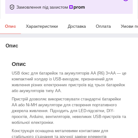
Замовлення під захистом
Опис
Характеристики
Доставка
Оплата
Умови п
Опис
Опис
USB бокс для батарейок та акумуляторів AA (R6) 3×AA — це
компактний холдер із USB-виходом, призначений для
живлення різних електронних пристроїв від трьох батарейок
або акумуляторів типу AA.
Пристрій дозволяє використовувати стандартні батарейки
AA або Ni-MH акумулятори для створення портативного
джерела живлення. Підходить для LED-підсвітки, DIY-
проєктів, Arduino, вентиляторів, невеликих USB-пристроїв та
мобільної електроніки.
Конструкція оснащена металевими контактами для
стабільного з’єднання та зручної заміни елементів