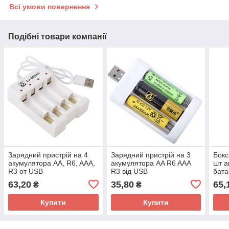
Всі умови повернення
Подібні товари компанії
Зарядний пристрій на 4
Зарядний пристрій на 3
Бокс
акумулятора AA, R6, AAA,
акумулятора AA R6 AAA
шт а
R3 от USB
R3 від USB
бата
63,20
35,80
65,
₴
₴
Купити
Купити