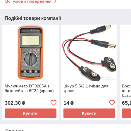
Всі умови повернення
Подібні товари компанії
Мультиметр DT9205A з
Шнур 5,5/2,1 гніздо для
Бокс
батарейкою 6F22 (крона)
крони
шт а
бата
302,30
14
65,
₴
₴
Купити
Купити