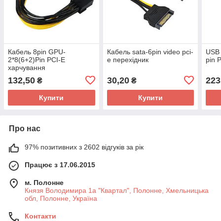
Кабель 8pin GPU-
Кабель sata-6pin video pci-
USB 
2*8(6+2)Pin PCI-E
e перехідник
pin 
харчування
132,50
30,20
223
₴
₴
Купити
Купити
Про нас
97% позитивних з 2602 відгуків за рік
Працює з 17.06.2015
м. Полонне
Князя Володимира 1а "Квартал", Полонне, Хмельницька
обл, Полонне, Україна
Контакти