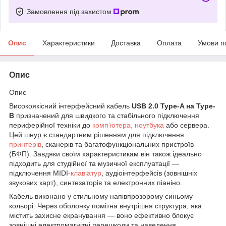
Замовлення під захистом
Опис
Характеристики
Доставка
Оплата
Умови п
Опис
Опис
Високоякісний інтерфейсний кабель
USB 2.0 Type-A на Type-
B
призначений для швидкого та стабільного підключення
периферійної техніки до
комп’ютера, ноутбука
або сервера.
Цей шнур є стандартним рішенням для підключення
принтерів
, сканерів та багатофункціональних пристроїв
(БФП). Завдяки своїм характеристикам він також ідеально
підходить для студійної та музичної експлуатації —
підключення MIDI-
клавіатур
, аудіоінтерфейсів (зовнішніх
звукових карт), синтезаторів та електронних піаніно.
Кабель виконано у стильному напівпрозорому синьому
кольорі. Через оболонку помітна внутрішня структура, яка
містить захисне екранування — воно ефективно блокує
зовнішні електромагнітні перешкоди та наведення,