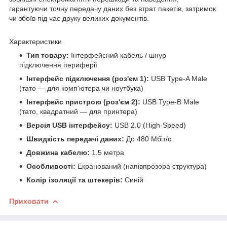
гарантуючи точну передачу даних без втрат пакетів, затримок
чи збоїв під час друку великих документів.
Характеристики
Тип товару:
Інтерфейсний кабель / шнур
підключення периферії
Інтерфейс підключення (роз'єм 1):
USB Type-A Male
(тато — для комп'ютера чи ноутбука)
Інтерфейс пристрою (роз'єм 2):
USB Type-B Male
(тато, квадратний — для принтера)
Версія USB інтерфейсу:
USB 2.0 (High-Speed)
Швидкість передачі даних:
До 480 Мбіт/с
Довжина кабелю:
1.5 метра
Особливості:
Екранований (напівпрозора структура)
Колір ізоляції та штекерів:
Синій
Приховати