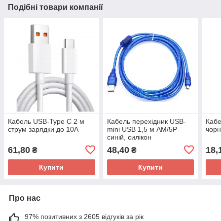
Подібні товари компанії
Кабель USB-Type C 2 м
Кабель перехідник USB-
Кабе
струм зарядки до 10А
mini USB 1,5 м AM/5P
чор
синій, силікон
61,80
48,40
18,
₴
₴
Купити
Купити
Про нас
97% позитивних з 2605 відгуків за рік