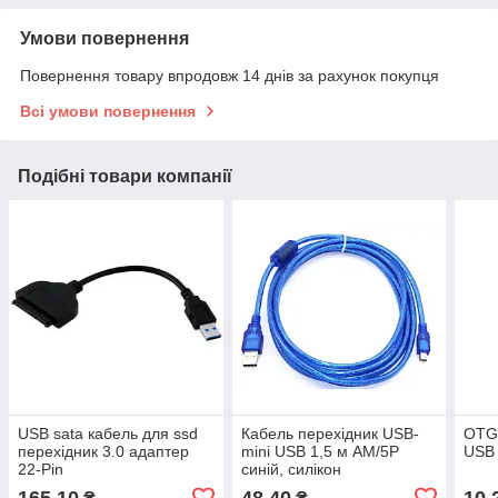
Умови повернення
Повернення товару впродовж 14 днів за рахунок покупця
Всі умови повернення
Подібні товари компанії
USB sata кабель для ssd
Кабель перехідник USB-
OTG 
перехідник 3.0 адаптер
mini USB 1,5 м AM/5P
USB 
22-Pin
синій, силікон
165,10
48,40
10,