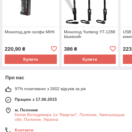
Монопод для селфи МІНІ
Монопод Yunteng YT-1288
USB 
bluetooth
комп
220,90
386
223
₴
₴
Купити
Купити
Про нас
97% позитивних з 2602 відгуків за рік
Працює з 17.06.2015
м. Полонне
Князя Володимира 1а "Квартал", Полонне, Хмельницька
обл, Полонне, Україна
Контакти