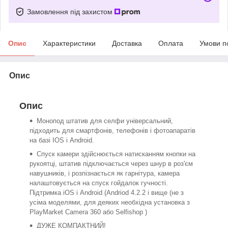
Замовлення під захистом
Опис
Характеристики
Доставка
Оплата
Умови п
Опис
Опис
Монопод штатив для селфи універсальний,
підходить для смартфонів, телефонів і фотоапаратів
на базі IOS і Android.
Спуск камери здійснюється натисканням кнопки на
рукоятці, штатив підключається через шнур в роз'єм
навушників, і розпізнається як гарнітура, камера
налаштовується на спуск гойдалок гучності.
Підтримка iOS і Android (Andriod 4.2.2 і вище (не з
усіма моделями, для деяких необхідна установка з
PlayMarket Camera 360 або Selfishop )
ДУЖЕ КОМПАКТНИЙ!