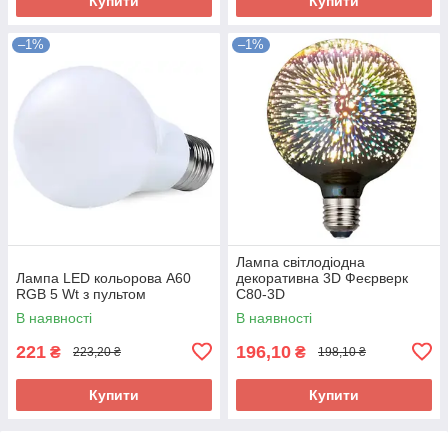
Купити
Купити
–1%
–1%
Лампа світлодіодна
Лампа LED кольорова A60
декоративна 3D Феєрверк
RGB 5 Wt з пультом
C80-3D
В наявності
В наявності
221
196,10
₴
₴
223,20 ₴
198,10 ₴
Купити
Купити