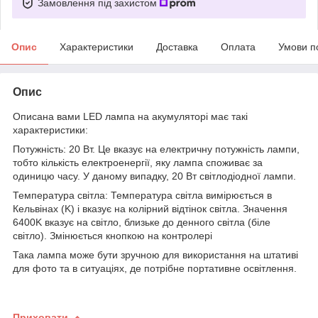
Замовлення під захистом
Опис
Характеристики
Доставка
Оплата
Умови п
Опис
Описана вами LED лампа на акумуляторі має такі
характеристики:
Потужність: 20 Вт. Це вказує на електричну потужність лампи,
тобто кількість електроенергії, яку лампа споживає за
одиницю часу. У даному випадку, 20 Вт світлодіодної лампи.
Температура світла: Температура світла вимірюється в
Кельвінах (K) і вказує на колірний відтінок світла. Значення
6400K вказує на світло, близьке до денного світла (біле
світло). Змінюється кнопкою на контролері
Така лампа може бути зручною для використання на штативі
для фото та в ситуаціях, де потрібне портативне освітлення.
Приховати