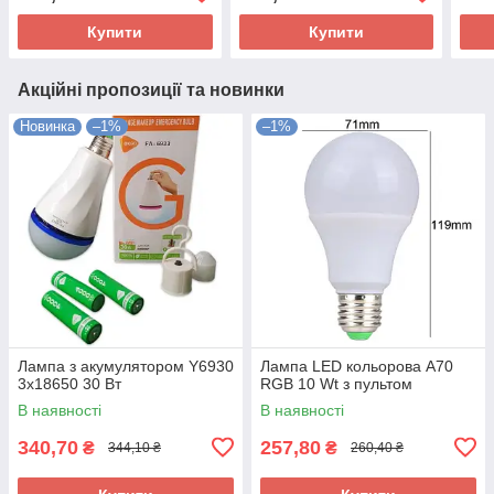
Купити
Купити
Акційні пропозиції та новинки
Новинка
–1%
–1%
Лампа з акумулятором Y6930
Лампа LED кольорова A70
3x18650 30 Вт
RGB 10 Wt з пультом
В наявності
В наявності
340,70
257,80
₴
₴
344,10 ₴
260,40 ₴