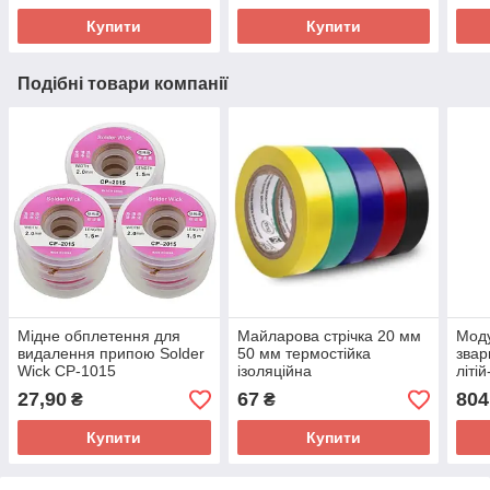
Купити
Купити
Подібні товари компанії
Мідне обплетення для
Майларова стрічка 20 мм
Моду
видалення припою Solder
50 мм термостійка
звар
Wick CP-1015
ізоляційна
літі
27,90
67
804
₴
₴
Купити
Купити