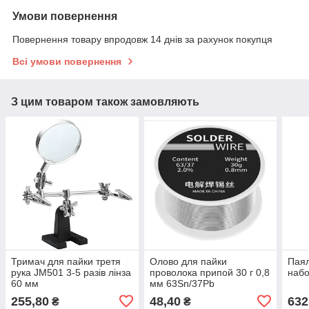
Умови повернення
Повернення товару впродовж 14 днів за рахунок покупця
Всі умови повернення
З цим товаром також замовляють
Тримач для пайки третя
Олово для пайки
Паял
рука JM501 3-5 разів лінза
проволока припой 30 г 0,8
набо
60 мм
мм 63Sn/37Pb
255,80
48,40
632
₴
₴