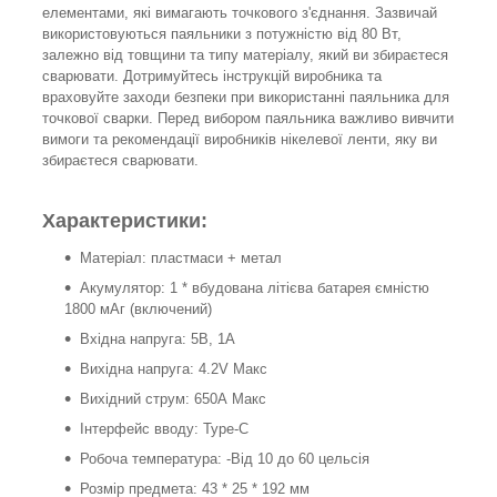
елементами, які вимагають точкового з'єднання. Зазвичай
використовуються паяльники з потужністю від 80 Вт,
залежно від товщини та типу матеріалу, який ви збираєтеся
сварювати. Дотримуйтесь інструкцій виробника та
враховуйте заходи безпеки при використанні паяльника для
точкової сварки. Перед вибором паяльника важливо вивчити
вимоги та рекомендації виробників нікелевої ленти, яку ви
збираєтеся сварювати.
Характеристики:
Матеріал: пластмаси + метал
Акумулятор: 1 * вбудована літієва батарея ємністю
1800 мАг (включений)
Вхідна напруга: 5В, 1А
Вихідна напруга: 4.2V Макс
Вихідний струм: 650А Макс
Інтерфейс вводу: Type-C
Робоча температура: -Від 10 до 60 цельсія
Розмір предмета: 43 * 25 * 192 мм