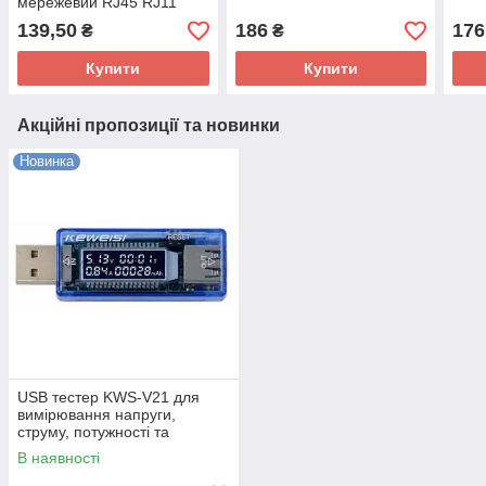
мережевий RJ45 RJ11
139,50
186
176
₴
₴
Купити
Купити
Акційні пропозиції та новинки
Новинка
USB тестер KWS-V21 для
вимірювання напруги,
струму, потужності та
ємності, підтримка Quick
В наявності
Charge