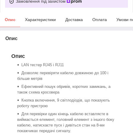
Замовлення під захистом
Опис
Характеристики
Доставка
Оплата
Умови п
Опис
Опис
LAN тестер RJ45 і RJ11
Дозволяє перевіряти кабелю довжиною до 100 і
більше метрів
Ефективний пошук обривів, коротких замикань, а
також схема кросовера
Кнопка включення, 9 світлодіодів, що показують
роботу пристрою
Для перевірки один кінець кабелю вставляєте в
виймається елемент, головний елемент з іншого боку
кабелю, натискаєте пуск і дивіться стан на 8-ми
покажчиках передачі сигналу.