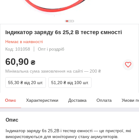
Індикатор заряду 6s 25,2 В тестер ємності
Немає в наявності
Код: 101058
Опт і роздріб
60,90
₴
Мінімальна сума замовлення на сайті — 200 ₴
55,30 ₴
від 20 шт.
51,20 ₴
від 100 шт.
Опис
Характеристики
Доставка
Оплата
Умови п
Опис
Індикатор заряду 6s 25,2В і тестер ємності — це пристрої, які
використовуються для моніторингу стану акумуляторів.