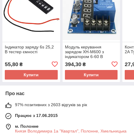
Індикатор заряду 6s 25,2
Модуль керування
Конт
В тестер ємності
зарядом XH-M600 з
2A T
індикатором 6-60 В
55,80
394,30
27,
₴
₴
Купити
Купити
Про нас
97% позитивних з 2603 відгуків за рік
Працює з 17.06.2015
м. Полонне
Князя Володимира 1а "Квартал", Полонне, Хмельницька