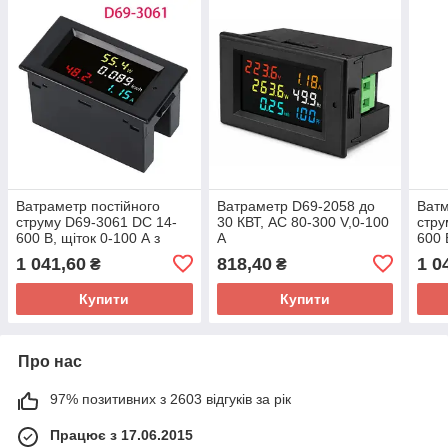
Ватраметр постійного
Ватраметр D69-2058 до
Ватм
струму D69-3061 DC 14-
30 КВТ, AC 80-300 V,0-100
стру
600 В, щіток 0-100 А з
A
600 
шунтом
шун
1 041,60
818,40
1 0
₴
₴
Купити
Купити
Про нас
97% позитивних з 2603 відгуків за рік
Працює з 17.06.2015