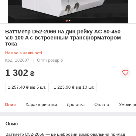
Ваттметр D52-2066 на дин рейку AC 80-450
V,0-100 A с встроенным трансформатором
тока
Немає в наявності
Код: 102607
Опт і роздріб
1 302
₴
1 257,40 ₴
від 5 шт.
1 223,90 ₴
від 10 шт.
Опис
Характеристики
Доставка
Оплата
Умови п
Опис
Ваттметр D52-2066 — це цифровий вимірювальний прилад