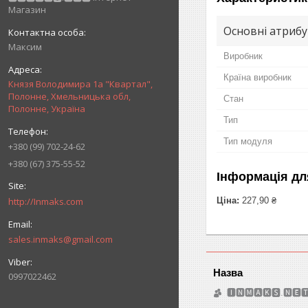
Магазин
Основні атриб
Максим
Виробник
Країна виробник
Князя Володимира 1а "Квартал",
Полонне, Хмельницька обл,
Стан
Полонне, Україна
Тип
Тип модуля
+380 (99) 702-24-62
+380 (67) 375-55-52
Інформація дл
http://Inmaks.com
Ціна:
227,90 ₴
sales.inmaks@gmail.com
0997022462
🅸🅽🅼🅰🅺🆂.🅽🅴