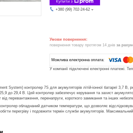
Купити з
+380 (99) 702-24-62
повернення товару протягом 14 днів
за раху
У компанії підключені електронні платежі. Те
ent System) контролер 7S для акумуляторів літій-іонної батареї 3,7 В,
 25,9 до 29,4 В. Цей контролер забезпечує керування та захист акумуля
 від перевантаження, перенапруги, короткого замикання та інших небезпе
онтролер обладнаний датчиком температури, що дозволяє відслідковуват
обігти перегріву і подовжити термін служби акумуляторів. Максимальний
и