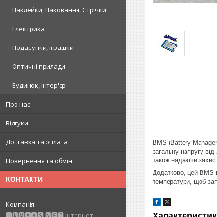
Наклейки, Паковання, Стрічки
Електрика
Подарунки, іграшки
Оптичні прилади
Будинок, інтер'єр
Про нас
Відгуки
Доставка та оплата
BMS (Battery Managem
загальну напругу від
також надаючи захист
Повернення та обмін
Додатково, цей BMS к
КОНТАКТИ
температури, щоб зап
Характеристик
🅸🅽🅼🅰🅺🆂.🅽🅴🆃 Інтернет