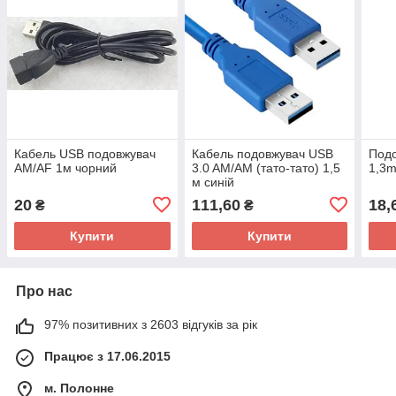
Кабель USB подовжувач
Кабель подовжувач USB
Подо
AM/AF 1м чорний
3.0 AM/AM (тато-тато) 1,5
1,3
м синій
20
111,60
18,
₴
₴
Купити
Купити
Про нас
97% позитивних з 2603 відгуків за рік
Працює з 17.06.2015
м. Полонне