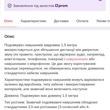
Замовлення під захистом
Опис
Характеристики
Доставка
Оплата
Умови п
Опис
Подовжувач навушників завдовжки 1,5 метра
використовується для збільшення дистанції між джерелом
звуку (як правило, пристроєм, що відтворює аудіо, наприклад,
комп'ютером, телефоном, плеєром) і
навушниками
або
навушниками з мікрофоном. Це дає змогу користувачеві
вільніше переміщатися, не обмежуючись короткою довжиною
стандартного кабелю навушників.
Характеристики подовжувача навушників можуть варіюватися
залежно від виробника, типу кабелю і використовуваних
матеріалів, але зазвичай вони включають наступне:
Довжина: Подовжувач має довжину 1,5 метра
Тип роз'ємів: Зазвичай подовжувачі навушників обладнані
стандартними 3,5-мм роз'ємами (3-полюсний або 4-