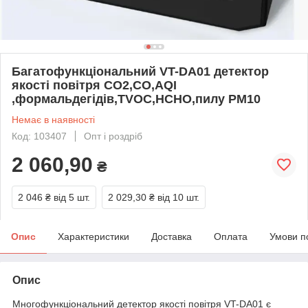
Багатофункціональний VT-DA01 детектор
якості повітря CO2,CO,AQI
,формальдегідів,TVOC,HCHO,пилу PM10
Немає в наявності
Код: 103407
Опт і роздріб
2 060,90
₴
2 046 ₴
від 5 шт.
2 029,30 ₴
від 10 шт.
Опис
Характеристики
Доставка
Оплата
Умови п
Опис
Многофункціональний детектор якості повітря VT-DA01 є