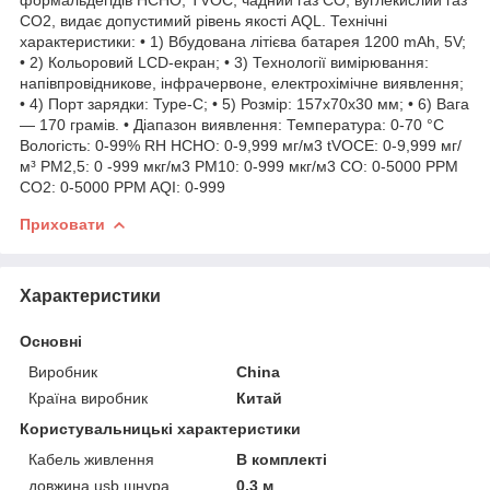
CO2, видає допустимий рівень якості AQL. Технічні
характеристики: • 1) Вбудована літієва батарея 1200 mAh, 5V;
• 2) Кольоровий LCD-екран; • 3) Технології вимірювання:
напівпровідникове, інфрачервоне, електрохімічне виявлення;
• 4) Порт зарядки: Type-C; • 5) Розмір: 157х70х30 мм; • 6) Вага
— 170 грамів. • Діапазон виявлення: Температура: 0-70 °C
Вологість: 0-99% RH HCHO: 0-9,999 мг/м3 tVOCE: 0-9,999 мг/
м³ PM2,5: 0 -999 мкг/м3 PM10: 0-999 мкг/м3 CO: 0-5000 PPM
CO2: 0-5000 PPM AQI: 0-999
Приховати
Характеристики
Основні
Виробник
China
Країна виробник
Китай
Користувальницькі характеристики
Кабель живлення
В комплекті
довжина usb шнура
0,3 м