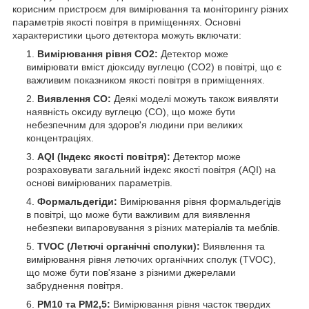
корисним пристроєм для вимірювання та моніторингу різних
параметрів якості повітря в приміщеннях. Основні
характеристики цього детектора можуть включати:
Вимірювання рівня CO2:
Детектор може
вимірювати вміст діоксиду вуглецю (CO2) в повітрі, що є
важливим показником якості повітря в приміщеннях.
Виявлення CO:
Деякі моделі можуть також виявляти
наявність оксиду вуглецю (CO), що може бути
небезпечним для здоров'я людини при великих
концентраціях.
AQI (Індекс якості повітря):
Детектор може
розраховувати загальний індекс якості повітря (AQI) на
основі вимірюваних параметрів.
Формальдегіди:
Вимірювання рівня формальдегідів
в повітрі, що може бути важливим для виявлення
небезпеки випаровування з різних матеріалів та меблів.
TVOC (Летючі органічні сполуки):
Виявлення та
вимірювання рівня летючих органічних сполук (TVOC),
що може бути пов'язане з різними джерелами
забруднення повітря.
PM10 та PM2,5:
Вимірювання рівня часток твердих