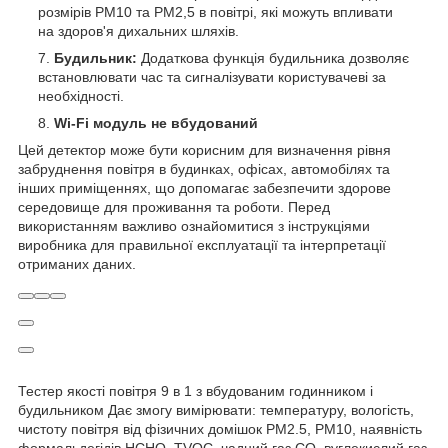
розмірів PM10 та PM2,5 в повітрі, які можуть впливати
на здоров'я дихальних шляхів.
Будильник:
Додаткова функція будильника дозволяє
встановлювати час та сигналізувати користувачеві за
необхідності.
Wi‑Fi модуль не вбудований
Цей детектор може бути корисним для визначення рівня
забруднення повітря в будинках, офісах, автомобілях та
інших приміщеннях, що допомагає забезпечити здорове
середовище для проживання та роботи. Перед
використанням важливо ознайомитися з інструкціями
виробника для правильної експлуатації та інтерпретації
отриманих даних.
Тестер якості повітря 9 в 1 з вбудованим годинником і
будильником Дає змогу вимірювати: температуру, вологість,
чистоту повітря від фізичних домішок PM2.5, PM10, наявність
формальдегідів HCHO, TVOC, чадний газ CO, вуглекислий газ