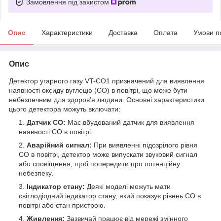
Замовлення під захистом
Опис
Характеристики
Доставка
Оплата
Умови п
Опис
Детектор угарного газу VT-CO1 призначений для виявлення
наявності оксиду вуглецю (CO) в повітрі, що може бути
небезпечним для здоров'я людини. Основні характеристики
цього детектора можуть включати:
Датчик CO:
Має вбудований датчик для виявлення
наявності CO в повітрі.
Аварійний сигнал:
При виявленні підозрілого рівня
CO в повітрі, детектор може випускати звуковий сигнал
або сповіщення, щоб попередити про потенційну
небезпеку.
Індикатор стану:
Деякі моделі можуть мати
світлодіодний індикатор стану, який показує рівень CO в
повітрі або стан пристрою.
Живлення:
Зазвичай працює від мережі змінного