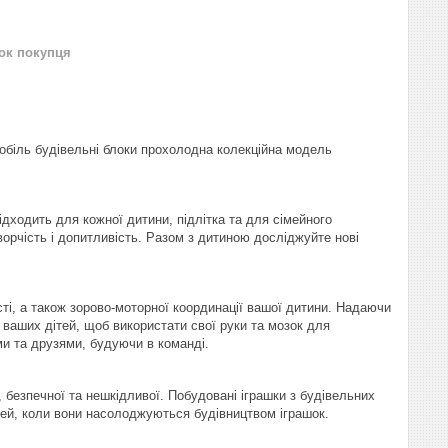
нок покупця
мобіль будівельні блоки прохолодна колекційна модель
дходить для кожної дитини, підлітка та для сімейного
рчість і допитливість. Разом з дитиною досліджуйте нові
ті, а також зорово-моторної координації вашої дитини. Надаючи
ваших дітей, щоб використати свої руки та мозок для
ми та друзями, будуючи в команді.
, безпечної та нешкідливої. Побудовані іграшки з будівельних
тей, коли вони насолоджуються будівництвом іграшок.