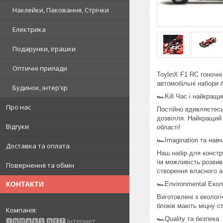
Наклейки, Паковання, Стрічки
Електрика
Подарунки, іграшки
Оптичні прилади
ToylinX F1 RC гоночн
автомобільні набори 
Будинок, інтер'єр
🏎️Kill Час і найкращ
Про нас
Постійно вдивляєтесь
дозвілля. Найкращий 
Відгуки
області!
🏎️Imagination та нав
Доставка та оплата
Наш набір для констр
їм можливість розвив
Повернення та обмін
створення власного а
🏎️Environmental Екол
КОНТАКТИ
Виготовлені з екологі
блоків мають міцну с
🏎️Quality та безпека
🅸🅽🅼🅰🅺🆂.🅽🅴🆃 Інтернет