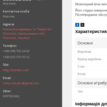
Магазин
Мініатюрний блок виго
Його гладка поверхня
Післяпродажне обслуг
Максим
Князя Володимира 1а "Квартал",
Характеристик
Полонне, Хмельницька обл,
Полонне, Україна
Основні
+380 (99) 702-24-62
Виробник
+380 (67) 375-55-52
Країна виробник
Стан
http://Inmaks.com
Колір
Основні атриб
sales.inmaks@gmail.com
Тип
0997022462
Інформація дл