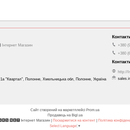
 Інтернет Магазин
+380 (
+380 (
http:/
sales.
1а "Квартал", Полонне, Хмельницька обл, Полонне, Україна
Сайт створений на маркетплейсі
Prom.ua
Продавець на Bigl.ua
🅸🅽🅼🅰🅺🆂.🅽🅴🆃 Інтернет Магазин |
Поскаржитися на контент
|
Політика конфіденц
Select Language
▼