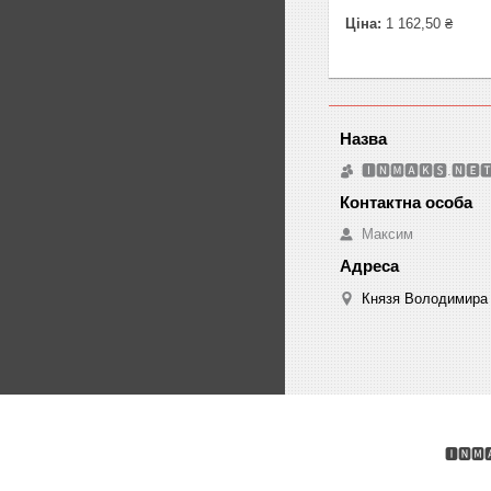
Ціна:
1 162,50 ₴
🅸🅽🅼🅰🅺🆂.🅽🅴
Максим
Князя Володимира 