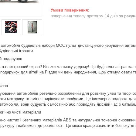
повернення товару протягом 14 днів
за раху
і автомобілі будівельні набори MOC пульт дистанційного керування авто
будівельні іграшки
ий подарунок
 в електронний екран? Візьми машинку додому! Ця будівельна іграшка пі
подарунок для дітей на Різдво чи день народження, щоб стимулювати тво
чання
уювання автомобілів ретельно розроблений для розвитку уяви та творчос
ати моторику та вміння вирішувати проблеми. Це інженерна подорож для 
втомобіля. вони будують самостійно або проводять якісний час з батька
огічно чисті матеріали
чно чистих і безпечних матеріалів ABS та натуральної тонерної сировини
труктуру і наближені до реальності. Це може краще захистити безпеку ді