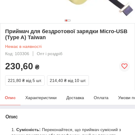
Приймач для бездротової зарядки Micro-USB
(Type A) Taiwan
Немає в наявності
Код: 103306
Опт і роздріб
230,60
₴
221,80 ₴
від 5 шт.
214,40 ₴
від 10 шт.
Опис
Характеристики
Доставка
Оплата
Умови п
Опис
Сумісність:
Переконайтеся, що приймач сумісний з