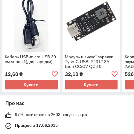
Кабель USB-micro USB 30
Модуль швидкої зарядки
Корп
см черный(для зарядки)
Type-C USB IP2312 3A
акум
Liion CC/CV QC3.0
2хU
2,1А
12,60
32,10
526
₴
₴
акум
Купити
Купити
Про нас
97% позитивних з 2603 відгуків за рік
Працює з 17.06.2015