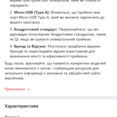
вашим пристроєм або телефоном, який ви плануєте
заряджати.
Micro-USB (Type A):
Впевніться, що приймач має
порт Micro-USB Type A, який ви зможете підключити до
вашого пристрою.
Бездротовий стандарт:
Переконайтеся, що він
відповідає популярним бездротовим стандартам, таким
як Qi, якщо ви шукаєте універсальний приймач.
Бренд та Відгуки:
Розгляньте придбання відомих
брендів та переглядайте відгуки користувачів для
визначення якості та ефективності приймача.
Будь ласка, враховуйте, що наявність конкретних моделей
може змінюватися з часом, і найкращим ресурсом для
актуальної інформації є магазини та офіційні веб-сайти
виробників.
Приховати
Характеристики
Основні