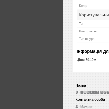
Колір
Користувальни
Тип
Конструкція
Тип шнура
Інформація дл
Ціна:
59,10 ₴
🅸🅽🅼🅰🅺🆂.🅽🅴
Максим