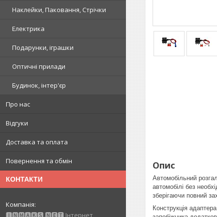
Наклейки, Паковання, Стрічки
Електрика
Подарунки, іграшки
Оптичні прилади
Будинок, інтер'єр
Про нас
Відгуки
Доставка та оплата
Повернення та обмін
Опис
Автомобільний розгал
КОНТАКТИ
автомобілі без необх
зберігаючи повний зах
Конструкція адаптера
🅸🅽🅼🅰🅺🆂.🅽🅴🆃 Інтернет
запобіжника додатков