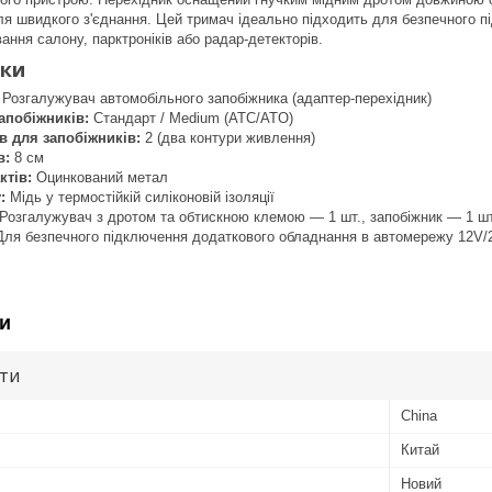
для швидкого з'єднання. Цей тримач ідеально підходить для безпечного п
ання салону, парктроніків або радар-детекторів.
ики
Розгалужувач автомобільного запобіжника (адаптер-перехідник)
апобіжників:
Стандарт / Medium (ATC/ATO)
ів для запобіжників:
2 (два контури живлення)
в:
8 см
ктів:
Оцинкований метал
:
Мідь у термостійкій силіконовій ізоляції
Розгалужувач з дротом та обтискною клемою — 1 шт., запобіжник — 1 шт
ля безпечного підключення додаткового обладнання в автомережу 12V/
и
ути
China
Китай
Новий