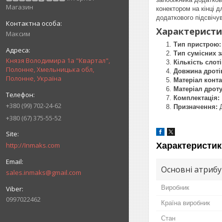
Магазин
конектором на кінці 
додаткового підсвічув
Характерист
Максим
Тип пристрою:
Тип сумісних з
Князя Володимира 1а "Квартал",
Кількість слот
Полонне, Хмельницька обл,
Довжина дроті
Полонне, Україна
Матеріал конта
Матеріал дроту
Комплектація:
+380 (99) 702-24-62
Призначення:
Д
+380 (67) 375-55-52
http://Inmaks.com
Характеристик
Основні атриб
sales.inmaks@gmail.com
Виробник
0997022462
Країна виробник
Стан