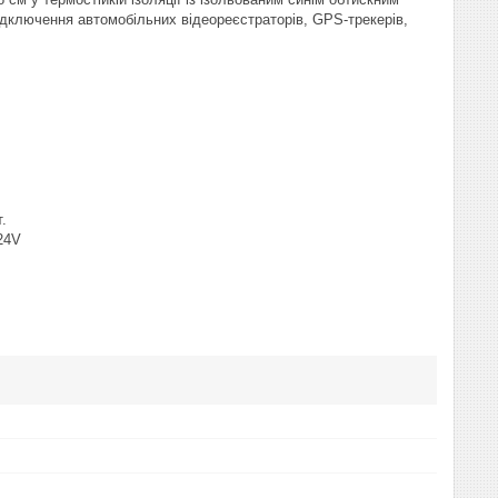
ідключення автомобільних відеореєстраторів, GPS-трекерів,
.
24V