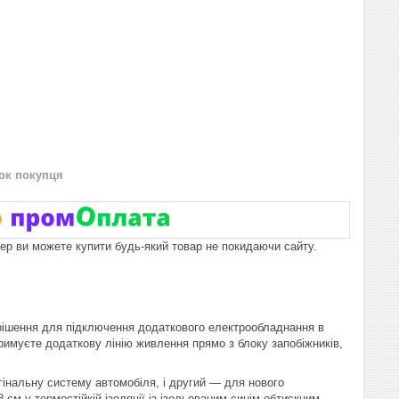
нок покупця
пер ви можете купити будь-який товар не покидаючи сайту.
 рішення для підключення додаткового електрообладнання в
тримуєте додаткову лінію живлення прямо з блоку запобіжників,
інальну систему автомобіля, і другий — для нового
м у термостійкій ізоляції із ізольованим синім обтискним