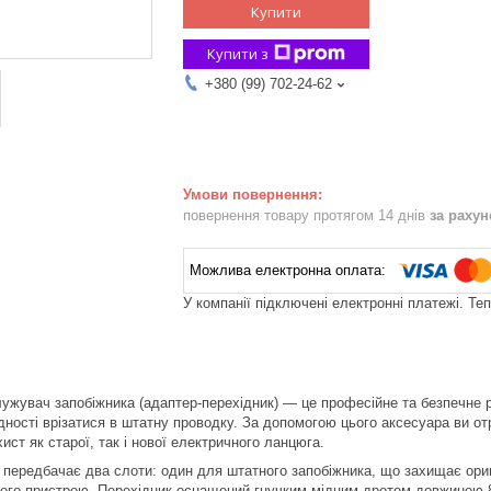
Купити
Купити з
+380 (99) 702-24-62
повернення товару протягом 14 днів
за раху
У компанії підключені електронні платежі. Те
ужувач запобіжника (адаптер-перехідник) — це професійне та безпечне
ідності врізатися в штатну проводку. За допомогою цього аксесуара ви о
ист як старої, так і нової електричного ланцюга.
 передбачає два слоти: один для штатного запобіжника, що захищає ориг
ого пристрою. Перехідник оснащений гнучким мідним дротом довжиною 8 с