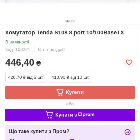
Комутатор Tenda S108 8 port 10/100BaseTX
В наявності
Код: 103221
Опт і роздріб
446,40
₴
428,70 ₴
від 5 шт.
413,90 ₴
від 10 шт.
Купити
або
Купити з
Що таке купити з Пром?