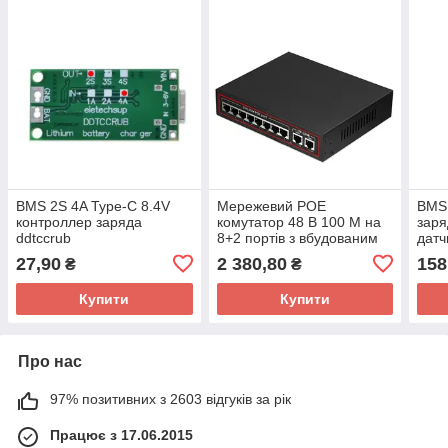
BMS 2S 4A Type-C 8.4V
Мережевий POE
BMS 
контроллер заряда
комутатор 48 В 100 M на
заря
ddtccrub
8+2 портів з вбудованим
датч
блоком живлення
27,90
2 380,80
158
₴
₴
Купити
Купити
Про нас
97% позитивних з 2603 відгуків за рік
Працює з 17.06.2015