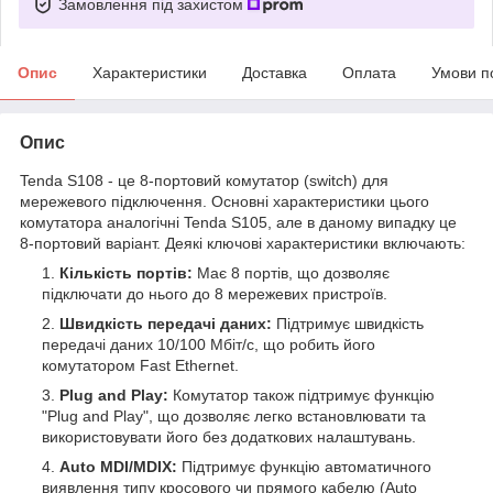
Замовлення під захистом
Опис
Характеристики
Доставка
Оплата
Умови п
Опис
Tenda S108 - це 8-портовий комутатор (switch) для
мережевого підключення. Основні характеристики цього
комутатора аналогічні Tenda S105, але в даному випадку це
8-портовий варіант. Деякі ключові характеристики включають:
Кількість портів:
Має 8 портів, що дозволяє
підключати до нього до 8 мережевих пристроїв.
Швидкість передачі даних:
Підтримує швидкість
передачі даних 10/100 Мбіт/с, що робить його
комутатором Fast Ethernet.
Plug and Play:
Комутатор також підтримує функцію
"Plug and Play", що дозволяє легко встановлювати та
використовувати його без додаткових налаштувань.
Auto MDI/MDIX:
Підтримує функцію автоматичного
виявлення типу кросового чи прямого кабелю (Auto