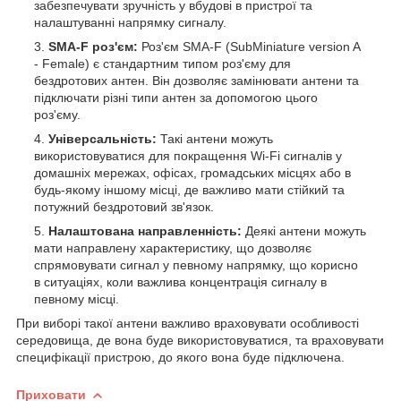
забезпечувати зручність у вбудові в пристрої та
налаштуванні напрямку сигналу.
SMA-F роз'єм:
Роз'єм SMA-F (SubMiniature version A
- Female) є стандартним типом роз'єму для
бездротових антен. Він дозволяє замінювати антени та
підключати різні типи антен за допомогою цього
роз'єму.
Універсальність:
Такі антени можуть
використовуватися для покращення Wi-Fi сигналів у
домашніх мережах, офісах, громадських місцях або в
будь-якому іншому місці, де важливо мати стійкий та
потужний бездротовий зв'язок.
Налаштована направленність:
Деякі антени можуть
мати направлену характеристику, що дозволяє
спрямовувати сигнал у певному напрямку, що корисно
в ситуаціях, коли важлива концентрація сигналу в
певному місці.
При виборі такої антени важливо враховувати особливості
середовища, де вона буде використовуватися, та враховувати
специфікації пристрою, до якого вона буде підключена.
Приховати