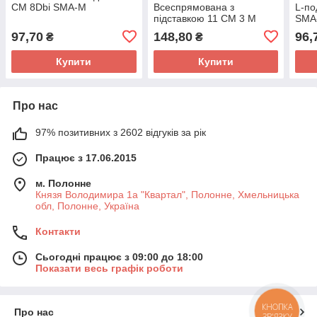
СМ 8Dbi SMA-M
Всеспрямована з
L-по
підставкою 11 СМ 3 М
SMA
3Dbi SMA-M
97,70
148,80
96,
₴
₴
Купити
Купити
Про нас
97% позитивних з 2602 відгуків за рік
Працює з 17.06.2015
м. Полонне
Князя Володимира 1а "Квартал", Полонне, Хмельницька
обл, Полонне, Україна
Контакти
Сьогодні працює з 09:00 до 18:00
Показати весь графік роботи
КНОПКА
Про нас
ЗВ'ЯЗКУ