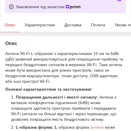
Замовлення під захистом
Опис
Характеристики
Доставка
Оплата
Умови п
Опис
Антена Wi-Fi L-образная з характеристиками 15 см та 6dBi
(дБі) зазвичай використовується для покращення прийому та
передачі бездротових сигналів в мережах Wi-Fi. Така антена
може бути використана для різних пристроїв, таких як
бездротові маршрутизатори, точки доступу, USB-адаптери,
або інші пристрої Wi-Fi.
Основні характеристики та застосування:
Покращення дальності і якості сигналу:
Антена з
великою коефіцієнтом підсилення (6dBi) може
покращити здатність пристрою приймати і передавати
Wi-Fi сигнали на більші відстані і через перешкоди, що
дозволяє покращити якість бездротового зв'язку.
L-образна форма: L
-образна форма
антени
може