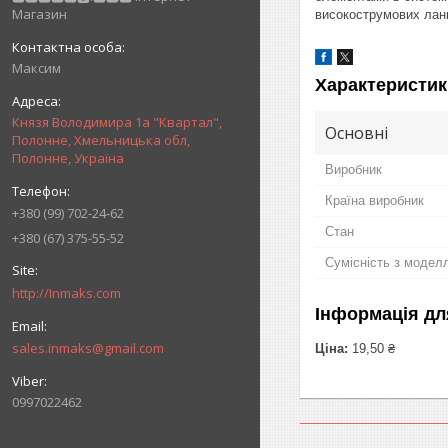
Магазин
високострумових ланц
Максим
Характеристик
Князя Володимира 1а "Квартал",
Основні
Полонне, Хмельницька обл,
Полонне, Україна
Виробник
Країна виробник
+380 (99) 702-24-62
Стан
+380 (67) 375-55-52
Сумісність з модел
http://Inmaks.com
Інформація дл
sales.inmaks@gmail.com
Ціна:
19,50 ₴
0997022462