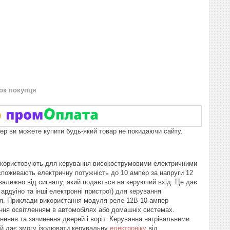
нок покупця
пер ви можете купити будь-який товар не покидаючи сайту.
 використовують для керування високострумовими електричними
 споживають електричну потужність до 10 ампер за напруги 12
залежно від сигналу, який подається на керуючий вхід. Це дає
ардуіно та інші електронні пристрої) для керування
ня. Приклади використання модуля реле 12В 10 ампер
ння освітленням в автомобілях або домашніх системах.
ення та зачинення дверей і воріт. Керування нагрівальними
ий дає змогу ізолювати керувальну
електроніку
від