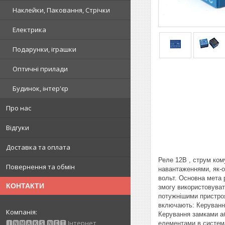
Наклейки, Паковання, Стрічки
Електрика
Подарунки, іграшки
Оптичні прилади
Будинок, інтер'єр
Про нас
Відгуки
Доставка та оплата
Реле 12В , струм ком
Повернення та обмін
навантаженнями, як-о
вольт. Основна мета 
КОНТАКТИ
змогу використовуват
потужнішими пристроя
включають: Керування
Керування замками а
🅸🅽🅼🅰🅺🆂.🅽🅴🆃 Інтернет
елементами в система