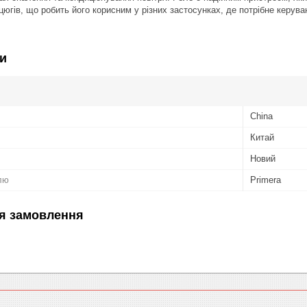
югів, що робить його корисним у різних застосунках, де потрібне керув
и
China
Китай
Новий
лю
Primera
я замовлення