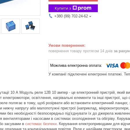
Купити з
+380 (99) 702-24-62
повернення товару протягом 14 днів
за раху
У компанії підключені електронні платежі. Те
утації 10 А Модуль реле 12В 10 ампер - це електронний пристрій, який
т електромотори, освітлення, нагрівальні елементи та інші пристрої, що
реле полягає в тому, щоб розірвати або встановити електричний ланцюг, 
и нижчу напругу або малопотужні пристрої (наприклад, мікроконтролери, 
ми без необхідності безпосередньо під'єднувати їх до джерела живлен
 вентиляторами і насосами в системах охолодження та обігріву. Керува
бо засувами в
системах безпеки
. Керування електроприводами для відчин
х опалення та кондиціонування повітря. Реле є надійним пристроєм, як