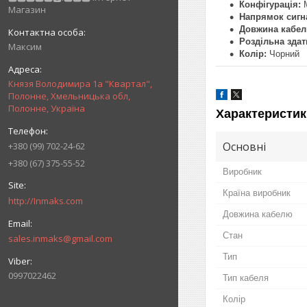
Конфігурація:
M
Магазин
Напрямок сигн
Довжина кабел
Роздільна здат
Максим
Колір:
Чорний
Князя Володимира 1а "Квартал",
Полонне, Хмельницька обл,
Полонне, Україна
Характеристик
Основні
+380 (99) 702-24-62
+380 (67) 375-55-52
Виробник
Країна виробник
http://Inmaks.com
Довжина кабелю
Стан
sales.inmaks@gmail.com
Тип
0997022462
Тип кабеля
Колір