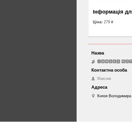
Інформація дл
Ціна:
279 ₴
🅸🅽🅼🅰🅺🆂.🅽🅴
Максим
Князя Володимира 