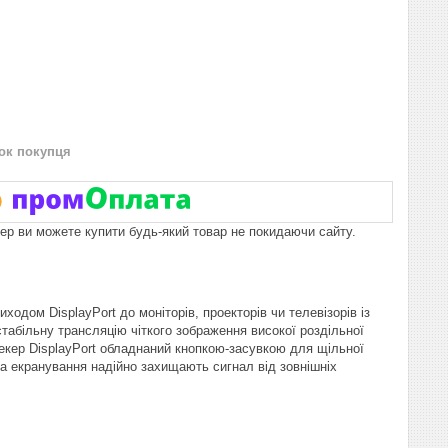
нок покупця
пер ви можете купити будь-який товар не покидаючи сайту.
одом DisplayPort до моніторів, проекторів чи телевізорів із
табільну трансляцію чіткого зображення високої роздільної
штекер DisplayPort обладнаний кнопкою-засувкою для щільної
а та екранування надійно захищають сигнал від зовнішніх