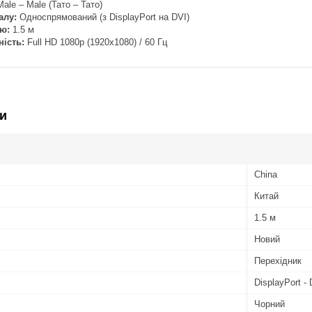
ale – Male (Тато – Тато)
алу:
Односпрямований (з DisplayPort на DVI)
ю:
1.5 м
ність:
Full HD 1080p (1920x1080) / 60 Гц
и
China
Китай
1.5 м
Новий
Перехідник
DisplayPort -
Чорний