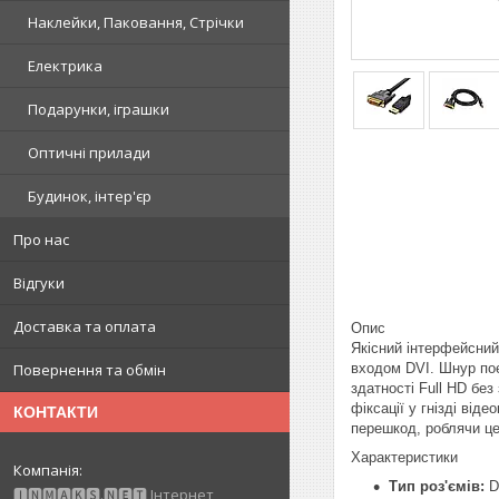
Наклейки, Паковання, Стрічки
Електрика
Подарунки, іграшки
Оптичні прилади
Будинок, інтер'єр
Про нас
Відгуки
Доставка та оплата
Опис
Якісний інтерфейсний 
входом DVI. Шнур поє
Повернення та обмін
здатності Full HD бе
фіксації у гнізді від
КОНТАКТИ
перешкод, роблячи це
Характеристики
Тип роз'ємів:
Di
🅸🅽🅼🅰🅺🆂.🅽🅴🆃 Інтернет