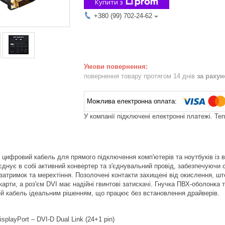
Купити з
+380 (99) 702-24-62
повернення товару протягом 14 днів
за раху
У компанії підключені електронні платежі. Те
цифровий кабель для прямого підключення комп'ютерів та ноутбуків із вих
днує в собі активний конвертер та з'єднувальний провід, забезпечуючи с
з затримок та мерехтіння. Позолочені контакти захищені від окислення, 
еокарти, а роз'єм DVI має надійні гвинтові затискачі. Гнучка ПВХ-оболонк
й кабель ідеальним рішенням, що працює без встановлення драйверів.
splayPort – DVI-D Dual Link (24+1 pin)