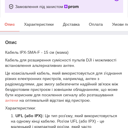
Замовлення під захистом
Опис
Характеристики
Доставка
Оплата
Умови п
Опис
Кабель IPX-SMA-F - 15 см (мама)
Кабель для розширення сумісності пультів DJI і можливості
встановлення альтернативних антен.
Це коаксіальний кабель, який використовується для з'єднання
різних електронних пристроїв, наприклад, антен з
радіомодулями, дає змогу забезпечити надійний зв'язок між
бездротовим пристроєм і зовнішнім обладнанням, що може
бути корисним для посилення сигналу або розташування
антени
на оптимальній відстані від пристрою.
Характеристики:
UFL (або IPX):
Це тип роз'єму, який використовується
на одному кінці кабелю. Роз'єм UFL (або IPX) - це
маленький і компактний роз'єм, який часто