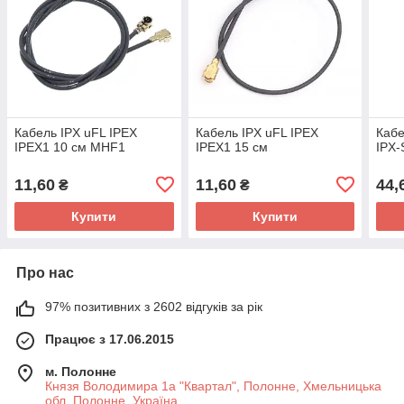
Кабель IPX uFL IPEX
Кабель IPX uFL IPEX
Кабе
IPEX1 10 см MHF1
IPEX1 15 см
IPX-
11,60
11,60
44,
₴
₴
Купити
Купити
Про нас
97% позитивних з 2602 відгуків за рік
Працює з 17.06.2015
м. Полонне
Князя Володимира 1а "Квартал", Полонне, Хмельницька
обл, Полонне, Україна