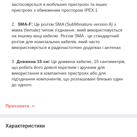
застосовується в мобільних пристроях та інших
пристроях з обмеженим простором IPEX 1
SMA-F:
Це роз'єм SMA (SubMiniature version A) з
мама (female) типом з'єднання, який використовується
на іншому кінці кабелю. Роз'єм SMA - це стандартний
роз'єм для коаксіальних кабелів, який часто
використовується в радіочастотних додатках і антенах
Довжина 15 см:
Це довжина кабелю, 15 сантиметрів,
що робить його доволі коротким і зручним для
використання в компактних пристроях або для
під'єднання компонентів, що розташовані близько один
до одного.
Приховати
Характеристики